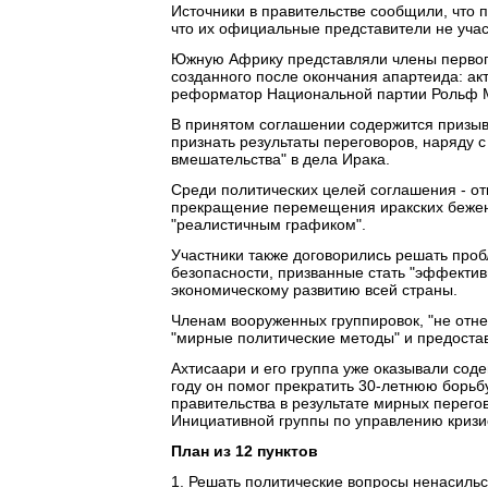
Источники в правительстве сообщили, что 
что их официальные представители не учас
Южную Африку представляли члены первог
созданного после окончания апартеида: ак
реформатор Национальной партии Рольф 
В принятом соглашении содержится призыв
признать результаты переговоров, наряду 
вмешательства" в дела Ирака.
Среди политических целей соглашения - о
прекращение перемещения иракских беженц
"реалистичным графиком".
Участники также договорились решать про
безопасности, призванные стать "эффекти
экономическому развитию всей страны.
Членам вооруженных группировок, "не отне
"мирные политические методы" и предостав
Ахтисаари и его группа уже оказывали сод
году он помог прекратить 30-летнюю борьб
правительства в результате мирных перего
Инициативной группы по управлению кризи
План из 12 пунктов
1. Решать политические вопросы ненасиль