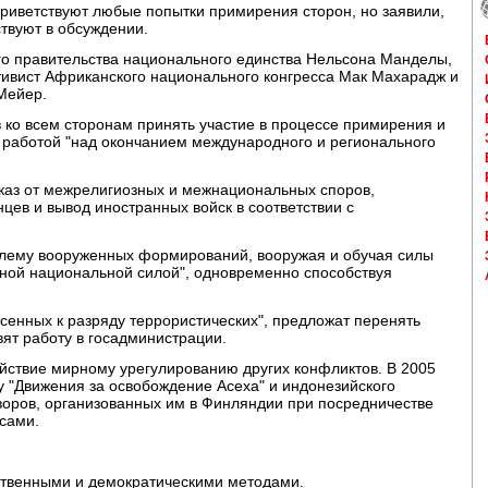
приветствуют любые попытки примирения сторон, но заявили,
твуют в обсуждении.
о правительства национального единства Нельсона Манделы,
тивист Африканского национального конгресса Мак Махарадж и
Мейер.
 ко всем сторонам принять участие в процессе примирения и
с работой "над окончанием международного и регионального
тказ от межрелигиозных и межнациональных споров,
ев и вывод иностранных войск в соответствии с
блему вооруженных формирований, вооружая и обучая силы
вной национальной силой", одновременно способствуя
сенных к разряду террористических", предложат перенять
ят работу в госадминистрации.
ействие мирному урегулированию других конфликтов. В 2005
у "Движения за освобождение Асеха" и индонезийского
воров, организованных им в Финляндии при посредничестве
сами.
ственными и демократическими методами.