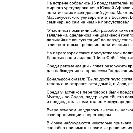
На встрече собрались 16 представителей 
мирного урегулирования в Южной Африке 
политических исследований Джона Маккормак
Массачусетского университета в Бостоне.
семинар, но сам на нем не присутствовал.
"Участники посвятили себя разработке четк
заявлении, сделанном инициативной группой
дальнейшие консультации" по поводу списк
в числе которых - решение политических с
На переговорах также присутствовали пол
Дональдсона и лидера "Шинн Фейн" Марти
Среди рекомендаций - совет разоружить 
для наблюдения за процессом "поддающим
Дональдсон сказал: "Было достигнуто сог
теперь они отправляются домой, в Ирак, с
Среди участников переговоров были предст
Муктады ас-Садра, лидер крупнейшего пол
и председатель комитета по международн
Вчера вечером не удалось выяснить, наско
свои организации к переговорам.
В Ираке наблюдаются некоторые признаки п
способно принимать значимые решения из-