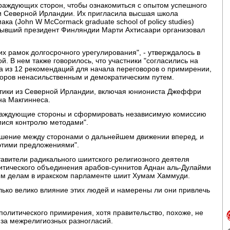
враждующих сторон, чтобы ознакомиться с опытом успешного
и Северной Ирландии. Их пригласила высшая школа
а (John W McCormack graduate school of policy studies)
 Бывший президент Финляндии Марти Ахтисаари организовал
их рамок долгосрочного урегулирования", - утверждалось в
. В нем также говорилось, что участники "согласились на
а из 12 рекомендаций для начала переговоров о примирении,
поров ненасильственным и демократическим путем.
итики из Северной Ирландии, включая юниониста Джеффри
на Макгиннеса.
враждующие стороны и сформировать независимую комиссию
ися контролю методами".
лашение между сторонами о дальнейшем движении вперед, и
 этими предложениями".
авители радикального шиитского религиозного деятеля
итического объединения арабов-суннитов Аднан аль-Дулайми
ым делам в иракском парламенте шиит Хумам Хаммуди.
лько велико влияние этих людей и намерены ли они привлечь
олитического примирения, хотя правительство, похоже, не
за межрелигиозных разногласий.