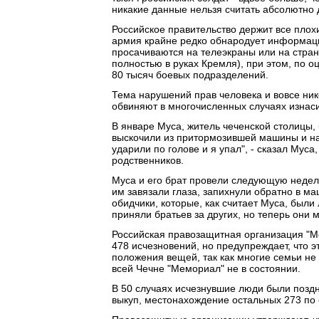
никакие данные нельзя считать абсолютно
Российское правительство держит все плох
армия крайне редко обнародует информаци
просачиваются на телеэкраны или на стран
полностью в руках Кремля), при этом, по 
80 тысяч боевых подразделений.
Тема нарушений прав человека и вовсе ник
обвиняют в многочисленных случаях изнаси
В январе Муса, житель чеченской столицы, 
выскочили из притормозившей машины и нач
ударили по голове и я упал", - сказал Мус
родственников.
Муса и его брат провели следующую неделю
им завязали глаза, запихнули обратно в ма
обидчики, которые, как считает Муса, были
приняли братьев за других, но теперь они м
Российская правозащитная организация "Ме
478 исчезновений, но предупреждает, что 
положения вещей, так как многие семьи не
всей Чечне "Мемориал" не в состоянии.
В 50 случаях исчезнувшие люди были позд
выкуп, местонахождение остальных 273 по 