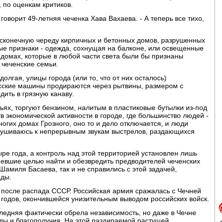
 по оценкам критиков.
 говорит 49-летняя чеченка Хава Вахаева. - А теперь все тихо,
есконечную череду кирпичных и бетонных домов, разрушенных
е признаки - одежда, сохнущая на балконе, или освещенные
В домах, которые в любой части света были бы признаны
 чеченские семьи.
олгая, улицы города (или то, что от них осталось)
усские машины продираются через рытвины, размером с
дить в грязную канаву.
ьях, торгуют бензином, налитым в пластиковые бутылки из-под
тв экономической активности в городе, где большинство людей -
ногих домах Грозного, оно то и дело отключается, и люди
лушиваюсь к непрерывным звукам выстрелов, раздающихся
ре года, а контроль над этой территорией установлен лишь
мевшие целью найти и обезвредить предводителей чеченских
Шамиля Басаева, так и не справились с этой задачей,
ады.
 после распада СССР. Российская армия сражалась с Чечней
 годов, окончившейся унизительным выводом российских войск.
следняя фактически обрела независимость, но даже в Чечне
ды и благополучия. На этой раздираемой растущей