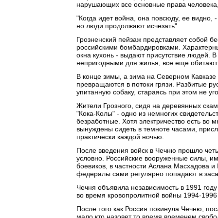
нарушающих все основные права человека,
"Когда идет война, она повсюду, ее видно, -
но люди продолжают исчезать".
Грозненский пейзаж представляет собой б
российскими бомбардировками. Характерны
окна кухонь - выдают присутствие людей. 
непригодными для жилья, все еще обитают
В конце зимы, а зима на Северном Кавказе д
превращаются в потоки грязи. Разбитые р
упитанную собаку, стараясь при этом не уго
Жители Грозного, сидя на деревянных скам
"Кока-Колы" - одно из немногих свидетельс
безработные. Хотя электричество есть во м
вынуждены сидеть в темноте часами, прис
практически каждой ночью.
После введения войск в Чечню прошло четы
условно. Российские вооруженные силы, и
боевиков, в частности Аслана Масхадова и 
федералы сами регулярно попадают в зас
Чечня объявила независимость в 1991 году
во время кровопролитной войны 1994-1996
После того как Россия покинула Чечню, по
мало кто назовет то время временем свобо