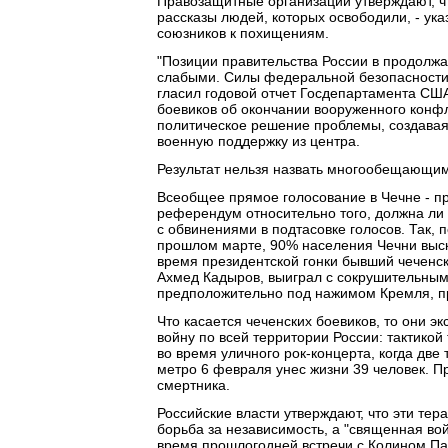
Правозащитные организации утверждают, чт
рассказы людей, которых освободили, - ука
союзников к похищениям.
"Позиции правительства России в продолж
слабыми. Силы федеральной безопасности н
гласил годовой отчет Госдепартамента США
боевиков об окончании вооруженного конфл
политическое решение проблемы, создавая
военную поддержку из центра.
Результат нельзя назвать многообещающим
Всеобщее прямое голосование в Чечне - п
референдум относительно того, должна ли Ч
с обвинениями в подтасовке голосов. Так,
прошлом марте, 90% населения Чечни выска
время президентской гонки бывший чеченс
Ахмед Кадыров, выиграл с сокрушительным 
предположительно под нажимом Кремля, п
Что касается чеченских боевиков, то они э
войну по всей территории России: тактико
во время уличного рок-концерта, когда дв
метро 6 февраля унес жизни 39 человек. П
смертника.
Российские власти утверждают, что эти тера
борьба за независимость, а "священная во
время прошлогодней встречи с Колином Па