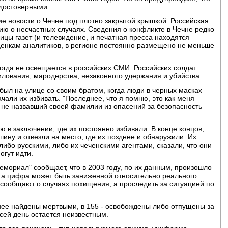
 достоверными.
ие новости о Чечне под плотно закрытой крышкой. Российская
ю о несчастных случаях. Сведения о конфликте в Чечне редко
ицы газет (и телевидение, и печатная пресса находятся
оценкам аналитиков, в регионе постоянно размещено не меньше
огда не освещается в российских СМИ. Российских солдат
лования, мародерства, незаконного удержания и убийства.
был на улице со своим братом, когда люди в черных масках
али их избивать. "Последнее, что я помню, это как меня
а, не назвавший своей фамилии из опасений за безопасность
 в заключении, где их постоянно избивали. В конце концов,
шину и отвезли на место, где их позднее и обнаружили. Их
 либо русскими, либо их чеченскими агентами, сказали, что они
огут идти.
мориал" сообщает, что в 2003 году, по их данным, произошло
эта цифра может быть заниженной относительно реального
 сообщают о случаях похищения, а проследить за ситуацией по
нее найдены мертвыми, в 155 - освобождены либо отпущены за
сей день остается неизвестным.