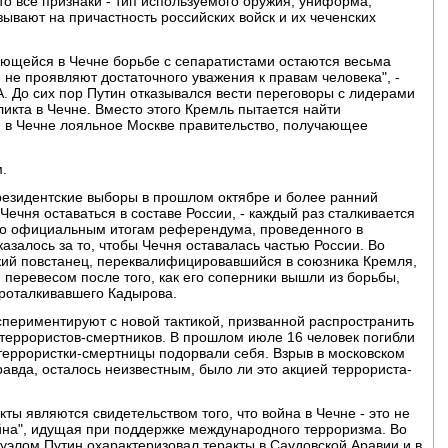
о все признаки - тип используемого оружия, униформа,
зывают на причастность российских войск и их чеченских
ающейся в Чечне борьбе с сепаратистами остаются весьма
е проявляют достаточного уважения к правам человека", -
. До сих пор Путин отказывался вести переговоры с лидерами
икта в Чечне. Вместо этого Кремль пытается найти
 в Чечне лояльное Москве правительство, получающее
.
резидентские выборы в прошлом октябре и более ранний
ечня оставаться в составе России, - каждый раз сталкивается
 по официальным итогам референдума, проведенного в
залось за то, чтобы Чечня оставалась частью России. Во
кий повстанец, переквалифицировавшийся в союзника Кремля,
перевесом после того, как его соперники вышли из борьбы,
роталкивавшего Кадырова.
кспериментируют с новой тактикой, призванной распространить
й террористов-смертников. В прошлом июле 16 человек погибли
е террористки-смертницы подорвали себя. Взрыв в московском
равда, осталось неизвестным, было ли это акцией террориста-
кты являются свидетельством того, что война в Чечне - это не
йна", идущая при поддержке международного терроризма. Во
уэлом Путин охарактеризовал теракты в Саудовской Аравии и в