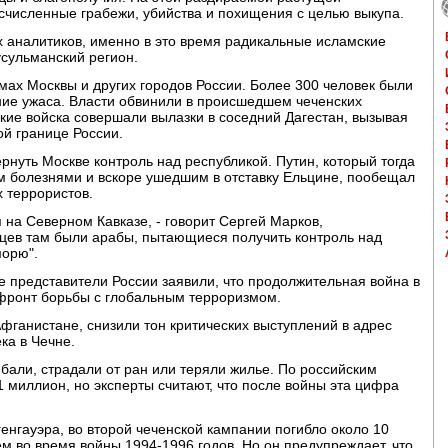
счисленные грабежи, убийства и похищения с целью выкупа.
х аналитиков, именно в это время радикальные исламские
усульманский регион.
мах Москвы и других городов России. Более 300 человек были
яние ужаса. Власти обвинили в происшедшем чеченских
ские войска совершали вылазки в соседний Дагестан, вызывая
й границе России.
рнуть Москве контроль над республикой. Путин, который тогда
 болезнями и вскоре ушедшим в отставку Ельцине, пообещал
х террористов.
 на Северном Кавказе, - говорит Сергей Марков,
нцев там были арабы, пытающиеся получить контроль над
морю".
ие представители России заявили, что продолжительная война в
 фронт борьбы с глобальным терроризмом.
фганистане, снизили тон критических выступлений в адрес
ка в Чечне.
бали, страдали от ран или теряли жилье. По российским
миллион, но эксперты считают, что после войны эта цифра
енгауэра, во второй чеченской кампании погибло около 10
ем во время войны 1994-1996 годов. Но он предупреждает, что