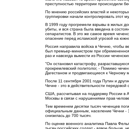
преступностью территории происходили бе
По мнению российских властей и некоторы
группировки начали контролировать этот м
В 1999 году прогремели взрывы в жилых до
убиты, и вся страна была введена в состо
сепаратистов. В это же самое время чечен
опасение перед исламской угрозой на южно
Россия направила войска в Чечню, чтобы ве
был премьер-министром при обремененном
раз и навсегда вымести из России чеченски
"Он остановил катастрофу, разраставшуюся
прокремлевский политолог, - Помимо чече
Дагестаном и продвигающиеся к Черному 
После 11 сентября 2001 года Путин и друг
Чечне - это в действительности передовой
США, рассчитывая на поддержку России в А
Москвы в связи с нарушениями прав челове
Тем временем десятки тысяч чеченцев поги
официальным данным, население Чечни - 1 
снизилась до 700 тысяч.
По оценке военного аналитика Павла Фельг
тысяч российских солдат - вдвое больше, ч