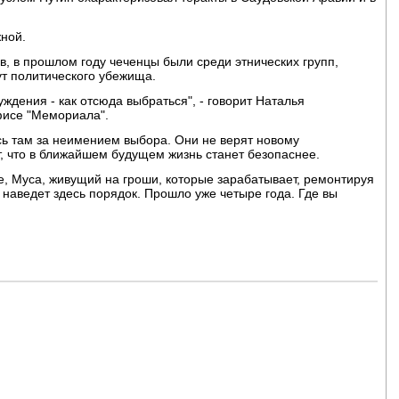
ной.
, в прошлом году чеченцы были среди этнических групп,
ут политического убежища.
ждения - как отсюда выбраться", - говорит Наталья
фисе "Мемориала".
ись там за неимением выбора. Они не верят новому
, что в ближайшем будущем жизнь станет безопаснее.
ше, Муса, живущий на гроши, которые зарабатывает, ремонтируя
о наведет здесь порядок. Прошло уже четыре года. Где вы