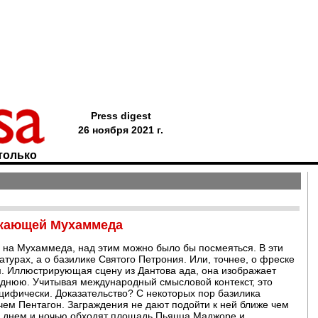
Press digest
26 ноября 2021 г.
только
ажающей Мухаммеда
р на Мухаммеда, над этим можно было бы посмеяться. В эти
атурах, а о базилике Святого Петрония. Или, точнее, о фреске
. Иллюстрирующая сцену из Дантова ада, она изображает
однюю. Учитывая международный смысловой контекст, это
цифически. Доказательство? С некоторых пор базилика
 чем Пентагон. Заграждения не дают подойти к ней ближе чем
е днем и ночью обходят площадь Пьяцца Маджоре и