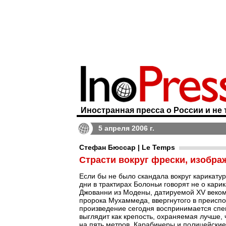
Иностранная пресса о России и не 
5 апреля 2006 г.
Стефан Бюссар | Le Temps
Страсти вокруг фрески, изобр
Если бы не было скандала вокруг карикату
дни в трактирах Болоньи говорят не о карик
Джованни из Модены, датируемой XV веком
пророка Мухаммеда, ввергнутого в преисп
произведение сегодня воспринимается спе
выглядит как крепость, охраняемая лучше,
на пять метров. Карабинеры и полицейски