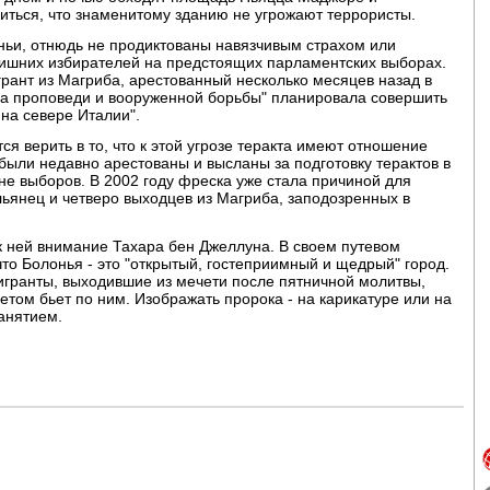
риться, что знаменитому зданию не угрожают террористы.
ьи, отнюдь не продиктованы навязчивым страхом или
лишних избирателей на предстоящих парламентских выборах.
рант из Магриба, арестованный несколько месяцев назад в
ппа проповеди и вооруженной борьбы" планировала совершить
 на севере Италии".
я верить в то, что к этой угрозе теракта имеют отношение
были недавно арестованы и высланы за подготовку терактов в
е выборов. В 2002 году фреска уже стала причиной для
ьянец и четверо выходцев из Магриба, заподозренных в
 к ней внимание Тахара бен Джеллуна. В своем путевом
то Болонья - это "открытый, гостеприимный и щедрый" город.
гранты, выходившие из мечети после пятничной молитвы,
етом бьет по ним. Изображать пророка - на карикатуре или на
анятием.