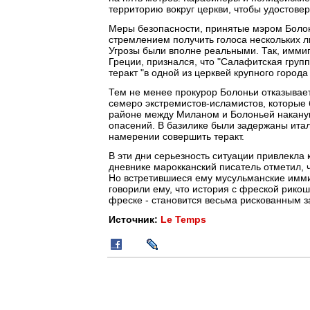
территорию вокруг церкви, чтобы удостове
Меры безопасности, принятые мэром Болон
стремлением получить голоса нескольких 
Угрозы были вполне реальными. Так, иммиг
Греции, признался, что "Салафитская гру
теракт "в одной из церквей крупного города
Тем не менее прокурор Болоньи отказываетс
семеро экстремистов-исламистов, которые 
районе между Миланом и Болоньей наканун
опасений. В базилике были задержаны итал
намерении совершить теракт.
В эти дни серьезность ситуации привлекла
дневнике марокканский писатель отметил, ч
Но встретившиеся ему мусульманские имми
говорили ему, что история с фреской рикош
фреске - становится весьма рискованным з
Источник:
Le Temps