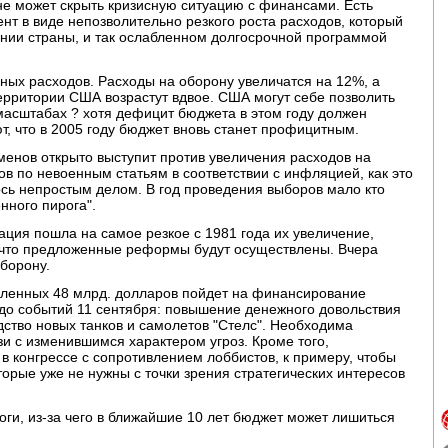
не может скрыть кризисную ситуацию с финансами. Есть
ент в виде непозволительно резкого роста расходов, который
янии страны, и так ослабленном долгосрочной программой
ных расходов. Расходы на оборону увеличатся на 12%, а
ерритории США возрастут вдвое. США могут себе позволить
масштабах ? хотя дефицит бюджета в этом году должен
т, что в 2005 году бюджет вновь станет профицитным.
менов открыто выступит против увеличения расходов на
ов по невоенным статьям в соответствии с инфляцией, как это
ось непростым делом. В год проведения выборов мало кто
енного пирога".
ация пошла на самое резкое с 1981 года их увеличение,
, что предложенные реформы будут осуществлены. Вчера
оборону.
еленных 48 млрд. долларов пойдет на финансирование
до событий 11 сентября: повышение денежного довольствия
ство новых танков и самолетов "Стелс". Необходима
и с изменившимся характером угроз. Кроме того,
в конгрессе с сопротивлением лоббистов, к примеру, чтобы
торые уже не нужны с точки зрения стратегических интересов
оги, из-за чего в ближайшие 10 лет бюджет может лишиться