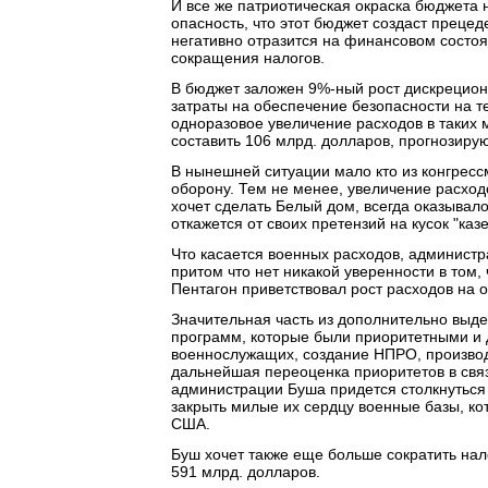
И все же патриотическая окраска бюджета 
опасность, что этот бюджет создаст прецед
негативно отразится на финансовом состо
сокращения налогов.
В бюджет заложен 9%-ный рост дискрецион
затраты на обеспечение безопасности на т
одноразовое увеличение расходов в таких 
составить 106 млрд. долларов, прогнозирую
В нынешней ситуации мало кто из конгресс
оборону. Тем не менее, увеличение расход
хочет сделать Белый дом, всегда оказывал
откажется от своих претензий на кусок "каз
Что касается военных расходов, администр
притом что нет никакой уверенности в том
Пентагон приветствовал рост расходов на 
Значительная часть из дополнительно выд
программ, которые были приоритетными и 
военнослужащих, создание НПРО, производ
дальнейшая переоценка приоритетов в связ
администрации Буша придется столкнуться 
закрыть милые их сердцу военные базы, ко
США.
Буш хочет также еще больше сократить нал
591 млрд. долларов.