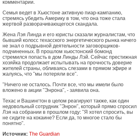
комментарии.
Семья ведет в Хьюстоне активную пиар-кампанию,
стремясь убедить Америку в том, что она тоже стала
жертвой разворачивающегося скандала.
Жена Лэя Линда и его юристы сказали журналистам, что
бывший колосс техасского энергетического рынка ничего
не знал о подрывной деятельности заговорщиков-
подчиненных. В прошлом хьюстонский бомонд
стремился попасть в дом Линды Лэй. Сейчас престижная
хозяйка продолжает испытывать на прочность доверие
жителей страны, обливаясь слезами в прямом эфире и
жалуясь, что "мы потеряли все".
"Ничего не осталось. Почти все, что мы имели было
вложено в акции "Энрона", - заявила она.
Техас и Вашингтон в целом реагируют также, как один
недовольный сотрудник "Энрон", который прямо спросил
Лэя на собрании в прошлом году: "Я хотел спросить, вы
не сидите на кокаине? Если да, то многое стало бы
понятно".
Источник:
The Guardian