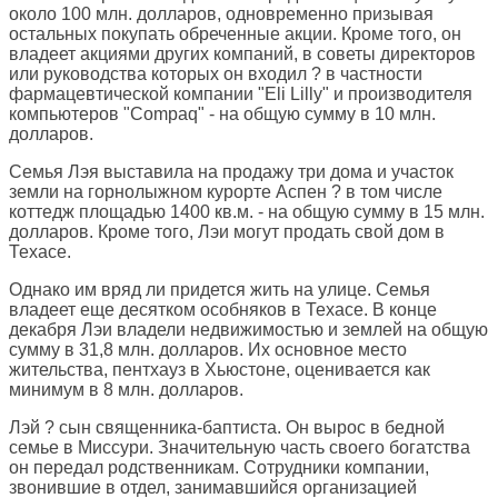
около 100 млн. долларов, одновременно призывая
остальных покупать обреченные акции. Кроме того, он
владеет акциями других компаний, в советы директоров
или руководства которых он входил ? в частности
фармацевтической компании "Eli Lilly" и производителя
компьютеров "Compaq" - на общую сумму в 10 млн.
долларов.
Семья Лэя выставила на продажу три дома и участок
земли на горнолыжном курорте Аспен ? в том числе
коттедж площадью 1400 кв.м. - на общую сумму в 15 млн.
долларов. Кроме того, Лэи могут продать свой дом в
Техасе.
Однако им вряд ли придется жить на улице. Семья
владеет еще десятком особняков в Техасе. В конце
декабря Лэи владели недвижимостью и землей на общую
сумму в 31,8 млн. долларов. Их основное место
жительства, пентхауз в Хьюстоне, оценивается как
минимум в 8 млн. долларов.
Лэй ? сын священника-баптиста. Он вырос в бедной
семье в Миссури. Значительную часть своего богатства
он передал родственникам. Сотрудники компании,
звонившие в отдел, занимавшийся организацией