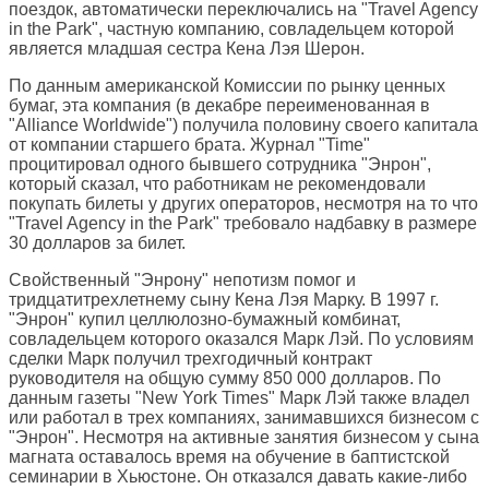
поездок, автоматически переключались на "Travel Agency
in the Park", частную компанию, совладельцем которой
является младшая сестра Кена Лэя Шерон.
По данным американской Комиссии по рынку ценных
бумаг, эта компания (в декабре переименованная в
"Alliance Worldwide") получила половину своего капитала
от компании старшего брата. Журнал "Time"
процитировал одного бывшего сотрудника "Энрон",
который сказал, что работникам не рекомендовали
покупать билеты у других операторов, несмотря на то что
"Travel Agency in the Park" требовало надбавку в размере
30 долларов за билет.
Свойственный "Энрону" непотизм помог и
тридцатитрехлетнему сыну Кена Лэя Марку. В 1997 г.
"Энрон" купил целлюлозно-бумажный комбинат,
совладельцем которого оказался Марк Лэй. По условиям
сделки Марк получил трехгодичный контракт
руководителя на общую сумму 850 000 долларов. По
данным газеты "New York Times" Марк Лэй также владел
или работал в трех компаниях, занимавшихся бизнесом с
"Энрон". Несмотря на активные занятия бизнесом у сына
магната оставалось время на обучение в баптистской
семинарии в Хьюстоне. Он отказался давать какие-либо