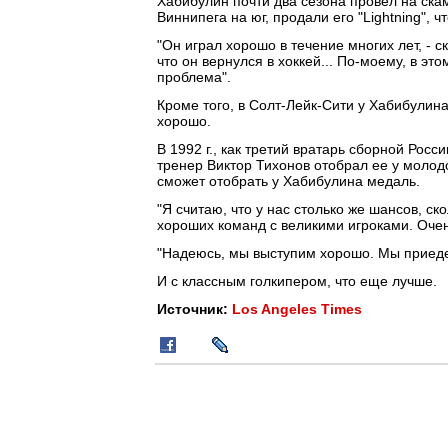
Хабибулин почти два сезона провел на ска
Виннипега на юг, продали его "Lightning", 
"Он играл хорошо в течение многих лет, - с
что он вернулся в хоккей... По-моему, в это
проблема".
Кроме того, в Солт-Лейк-Сити у Хабибулина
хорошо.
В 1992 г., как третий вратарь сборной Рос
тренер Виктор Тихонов отобрал ее у молодо
сможет отобрать у Хабибулина медаль.
"Я считаю, что у нас столько же шансов, ско
хороших команд с великими игроками. Очен
"Надеюсь, мы выступим хорошо. Мы приеде
И с классным голкипером, что еще лучше.
Источник:
Los Angeles Times