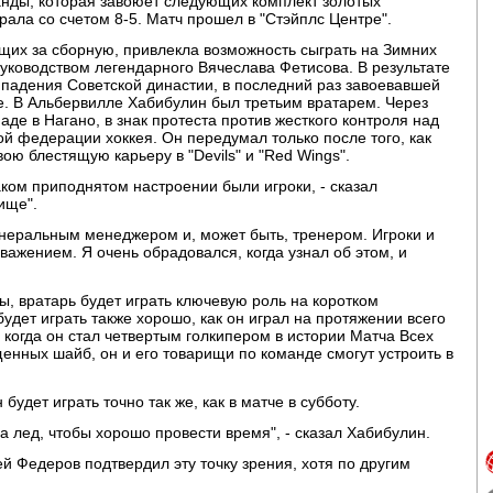
анды, которая завоюет следующих комплект золотых
ла со счетом 8-5. Матч прошел в "Стэйплс Центре".
щих за сборную, привлекла возможность сыграть на Зимних
уководством легендарного Вячеслава Фетисова. В результате
падения Советской династии, в последний раз завоевавшей
ле. В Альбервилле Хабибулин был третьим вратарем. Через
аде в Нагано, в знак протеста против жесткого контроля над
й федерации хоккея. Он передумал только после того, как
ою блестящую карьеру в "Devils" и "Red Wings".
аком приподнятом настроении были игроки, - сказал
ище".
генеральным менеджером и, может быть, тренером. Игроки и
важением. Я очень обрадовался, когда узнал об этом, и
ы, вратарь будет играть ключевую роль на коротком
удет играть также хорошо, как он играл на протяжении всего
у, когда он стал четвертым голкипером в истории Матча Всех
щенных шайб, он и его товарищи по команде смогут устроить в
будет играть точно так же, как в матче в субботу.
на лед, чтобы хорошо провести время", - сказал Хабибулин.
 Федеров подтвердил эту точку зрения, хотя по другим