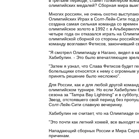
в третьем периоде, станет голкипером ком
олимпийских медалей? Сборная мира выигра
Многих россиян, не очень охотно выступаю
Олимпийских Играх в Солт-Лейк-Сити под р
создана самая сильная команда со времен 
олимпийское золото в 1992 г. в Альбервил
четыре года он отказался играть на Олимпи
олимпийской сборной со стороны российско
команду возглавил Фетисов, закончивший св
"Я смотрел Олимпиаду в Нагано, видел в к
Хабибулин. - Это было впечатляющее зрел
"Затем я узнал, что Слава Фетисов будет 
болельщики относятся к нему с огромным у
принять решение было несложно".
Для России, как и для любой другой команд
олимпийском турнире. Но если Хабибулин б
сезона за "Tampa Bay Lightning" и в суббот
Звезд, отстоявшего свой период без пропу
Солт-Лейк-Сити славную вечеринку.
Хабибулин не считает, что на Олимпиаде он 
"Это почти как летний хоккей, все выходят 
Нападающий сборных России и Мира Сергей
причинам.