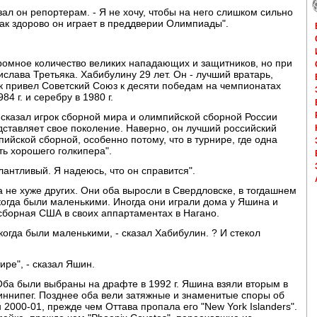
азал он репортерам. - Я не хочу, чтобы на него слишком сильно
 как здорово он играет в преддверии Олимпиады".
ромное количество великих нападающих и защитников, но при
ислава Третьяка. Хабибулину 29 лет. Он - лучший вратарь,
як привел Советский Союз к десяти победам на чемпионатах
4 г. и серебру в 1980 г.
- сказал игрок сборной мира и олимпийской сборной России
дставляет свое поколение. Наверно, он лучший российский
пийской сборной, особенно потому, что в турнире, где одна
ть хорошего голкипера".
лантливый. Я надеюсь, что он справится".
не хуже других. Они оба выросли в Свердловске, в тогдашнем
 когда были маленькими. Иногда они играли дома у Яшина и
сборная США в своих аппартаментах в Нагано.
когда были маленькими, - сказал Хабибулин. ? И стекол
ире", - сказал Яшин.
ба были выбраны на драфте в 1992 г. Яшина взяли вторым в
Виннипег. Позднее оба вели затяжные и знаменитые споры об
 2000-01, прежде чем Оттава пропала его "New York Islanders".