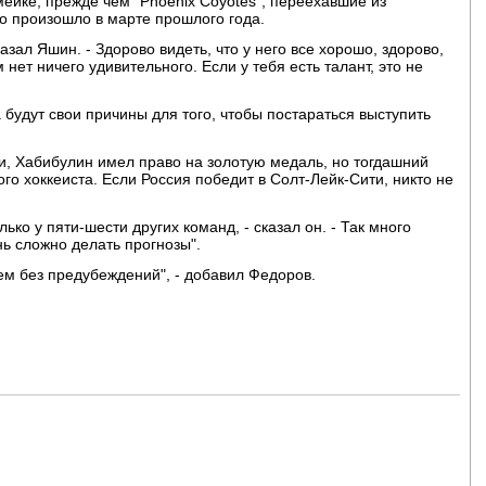
мейке, прежде чем "Phoenix Coyotes", переехавшие из
что произошло в марте прошлого года.
казал Яшин. - Здорово видеть, что у него все хорошо, здорово,
м нет ничего удивительного. Если у тебя есть талант, это не
 будут свои причины для того, чтобы постараться выступить
сии, Хабибулин имел право на золотую медаль, но тогдашний
го хоккеиста. Если Россия победит в Солт-Лейк-Сити, никто не
лько у пяти-шести других команд, - сказал он. - Так много
ь сложно делать прогнозы".
м без предубеждений", - добавил Федоров.