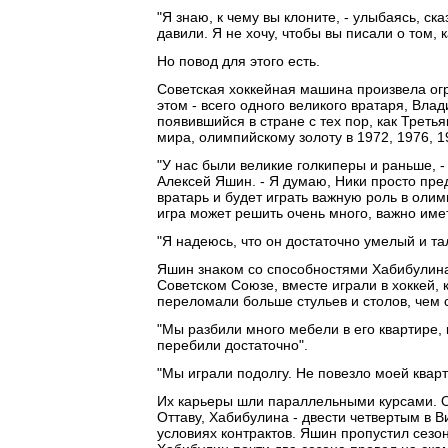
"Я знаю, к чему вы клоните, - улыбаясь, ск
давили. Я не хочу, чтобы вы писали о том,
Но повод для этого есть.
Советская хоккейная машина произвела ог
этом - всего одного великого вратаря, Влад
появившийся в стране с тех пор, как Треть
мира, олимпийскому золоту в 1972, 1976, 198
"У нас были великие голкиперы и раньше, 
Алексей Яшин. - Я думаю, Ники просто пре
вратарь и будет играть важную роль в олим
игра может решить очень много, важно име
"Я надеюсь, что он достаточно умелый и та
Яшин знаком со способностями Хабибулина 
Советском Союзе, вместе играли в хоккей,
переломали больше стульев и столов, чем 
"Мы разбили много мебели в его квартире, 
перебили достаточно".
"Мы играли подолгу. Не повезло моей кварт
Их карьеры шли параллельными курсами. О
Оттаву, Хабибулина - двести четвертым в 
условиях контрактов. Яшин пропустил сезон