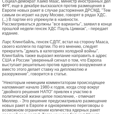
Cоциал-демократ Хайко Маас, министр иностранных дел
ФРГ, еще в декабре высказался против размещения в
Европе новых ракет в случае расторжения ДРСМД. "Тем
самым он играет на руку Москве, говорят в рядах ХДС.
(...) В партии его упрекнули в наивности.
Рассматриваться должны "все варианты", заявил в конце
прошлой недели генсек ХДС Пауль Цимиак", - передает
издание.
Ларс Клингбайль, генсек СДПГ, встал на сторону Мааса,
своего коллеги по партии. По его мнению, следует
прекратить "думать в категориях холодной войны".
Клингбайль также выразил желание направить в адрес
США и России "уверенный сигнал о том, что Европа
выступает решительно против ядерного вооружения и
вместо этого делает ставку на дипломатию и
разоружение", говорится в статье.
"Некоторым немецким комментаторам происходящее
напоминает начало 1980-х годов, когда спор вокруг
"двойного решения НАТО" привлек к участию в
политической жизни целое поколение, - отмечает
Мюллер. - Это решение предусматривало размещение
новых ракет в Европе и одновременно переговоры о
возможном ограничении количества ядерных ракет