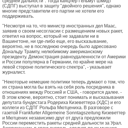
средней дальности". Тогда канцлер Гельмут Шмидт
(СДПГ) выступал в защиту "двойного решения", однако
многие представители его партии не хотели его
поддерживать.
"Несмотря на то, что министр иностранных дел Маас,
заявив о своем несогласии с размещением новых ракет,
ответил на вопрос, который не задавали ни в
Вашингтоне, ни где-либо еще, его высказывание,
вероятно, не в последнюю очередь было адресовано
Дональду Трампу, нелюбимому американскому
президенту. Демонстрация равноудаленности от Америки
и России популярна в Германии, по крайне мере на
левой стороне политического спектра", - указывает
журналист.
"Некоторые немецкие политики теперь думают о том, что
их страна могла бы взять на себя роль посредника в
отношениях между Россией и США, - говорится далее. -
В этом ключе, вероятно, стоит понимать и высказывания
депутата бундестага Родериха Кизеветтера (ХДС) и его
коллеги из СДПГ Рольфа Мютцениха. В разговоре с
газетой Frankfurter Allgemeine Sonntagszeitung Кизеветтер
и Мютцених независимо друг от друга предложили
России переместить ракеты средней дальности за Урал.