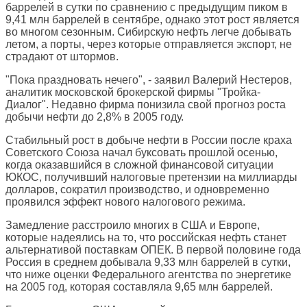
баррелей в сутки по сравнению с предыдущим пиком в
9,41 млн баррелей в сентябре, однако этот рост является
во многом сезонным. Сибирскую нефть легче добывать
летом, а порты, через которые отправляется экспорт, не
страдают от штормов.
"Пока праздновать нечего", - заявил Валерий Нестеров,
аналитик московской брокерской фирмы "Тройка-
Диалог". Недавно фирма понизила свой прогноз роста
добычи нефти до 2,8% в 2005 году.
Стабильный рост в добыче нефти в России после краха
Советского Союза начал буксовать прошлой осенью,
когда оказавшийся в сложной финансовой ситуации
ЮКОС, получивший налоговые претензии на миллиарды
долларов, сократил производство, и одновременно
проявился эффект нового налогового режима.
Замедление расстроило многих в США и Европе,
которые надеялись на то, что российская нефть станет
альтернативой поставкам ОПЕК. В первой половине года
Россия в среднем добывала 9,33 млн баррелей в сутки,
что ниже оценки Федерального агентства по энергетике
на 2005 год, которая составляла 9,65 млн баррелей.