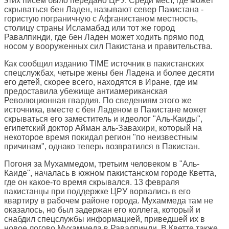
этих писем было передано ЦРУ. Среди мест, где может
скрываться бен Ладен, называют север Пакистана -
гористую пограничную с Афганистаном местность,
столицу страны Исламабад или тот же город
Равалпинди, где бен Ладен может ходить прямо под
носом у вооруженных сил Пакистана и правительства.
Как сообщил изданию TIME источник в пакистанских
спецслужбах, четыре жены бен Ладена и более десяти
его детей, скорее всего, находятся в Иране, где им
предоставила убежище антиамериканская
Революционная гвардия. По сведениям этого же
источника, вместе с бен Ладеном в Пакистане может
скрываться его заместитель и идеолог "Аль-Каиды",
египетский доктор Айман аль-Завахири, который на
некоторое время покидал регион "по неизвестным
причинам", однако теперь возвратился в Пакистан.
Погоня за Мухаммедом, третьим человеком в "Аль-
Каиде", началась в южном пакистанском городе Кветта,
где он какое-то время скрывался. 13 февраля
пакистанцы при поддержке ЦРУ ворвались в его
квартиру в рабочем районе города. Мухаммеда там не
оказалось, но был задержан его коллега, который и
снабдил спецслужбы информацией, приведшей их в
новое логово Мухаммеда в Равалпинди. В Кветте также