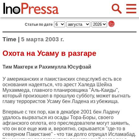
Статьи по дате
Time |
5 марта 2003 г.
Охота на Усаму в разгаре
Тим Макгерк и Рахимулла Юсуфзай
У американских и пакистанских спецслужб есть все
основания надеяться, что арест Халеда Шейха
Мухаммеда, главного планировщика "Аль-Каиды",
который произошел в прошлую субботу, может выгнать
главу террористов Усаму бен Ладена из убежища.
Впервые с тех пор, как в декабре 2001 бен Ладену
удалось вырваться из осады Тора-Боры, своего
афганского оплота, его преследователи могут заявить,
что он все еще жив и, вероятно, скрывается "где-то в
северном Пакистане" - что так долго отрицал Исламабад.