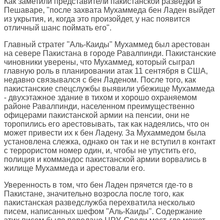
Как заметили представители пакистанской разведки в
Пешаваре, "после захвата Мухаммеда бен Ладен выйдет
из укрытия, и, когда это произойдет, у нас появится
отличный шанс поймать его".
Главный стратег "Аль-Каиды" Мухаммед был арестован
на севере Пакистана в городе Равалпинди. Пакистанские
чиновники уверены, что Мухаммед, который сыграл
главную роль в планировании атак 11 сентября в США,
недавно связывался с бен Ладеном. После того, как
пакистанские спецслужбы выявили убежище Мухаммеда
- двухэтажное здание в тихом и хорошо охраняемом
районе Равалпинди, населенном преимущественно
офицерами пакистанской армии на пенсии, они не
торопились его арестовывать, так как надеялись, что он
может привести их к бен Ладену. За Мухаммедом была
установлена слежка, однако он так и не вступил в контакт
с террористом номер один, и, чтобы не упустить его,
полиция и коммандос пакистанской армии ворвались в
жилище Мухаммеда и арестовали его.
Уверенность в том, что бен Ладен прячется где-то в
Пакистане, значительно возросла после того, как
пакистанская разведслужба перехватила несколько
писем, написанных шефом "Аль-Каиды". Содержание