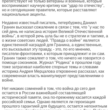
препятствуют не только ветераны и военные, которые
воспринимают научную критику как "удар по отечеству",
но и сегодняшние правители, которые расставляют
национальные акценты.
Недавно известный писатель, петербуржец Даниил
Гранин высказал сожаление в связи с тем, что "у нас по
сей день не написана история Великой Отечественной
войны", в которой речь шла бы не о стратегии и тактике, а
о жизни советских людей. "Правда о войне" является
единственной наградой для Гранина, а единственные,
кто высказывал эту правду, - это, по его мнению,
писатели-фронтовики, к которым принадлежит и он сам.
Гранин также сожалеет о том, что ничего не говорится о
помощи союзников. Журнал "Родина" в прошлом году
тоже затрагивал наиболее спорные темы и словами
историка Андрея Мерцалова откровенно рассказал, как
современная власть манипулирует представлениями о
войне.
Нет никаких сомнений в том, что война до сего дня
остается в России важнейшей составляющей
исторической памяти, она по-прежнему касается каждой
российской семьи. Однако является ли героизация
прошлого гарантией для будущего, остается непонятным