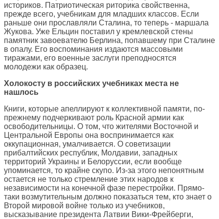
историков. Патриотическая риторика свойственна,
прежде всего, учебникам для младших классов. Если
раньше они прославляли Сталина, то теперь - маршала
Жукова. Уже Ельцин поставил у кремлевской стены
памятник завоевателю Берлина, попавшему при Сталине
в опалу. Его воспоминания издаются массовыми
тиражами, его военные заслуги преподносятся
молодежи как образец.
Холокосту в российских учебниках места не
нашлось
Книги, которые апеллируют к коллективной памяти, по-
прежнему подчеркивают роль Красной армии как
освободительницы. О том, что жителями Восточной и
Центральной Европы она воспринимается как
оккупационная, умалчивается. О советизации
прибалтийских республик, Молдавии, западных
территорий Украины и Белоруссии, если вообще
упоминается, то крайне скупо. Из-за этого непонятным
остается не только стремление этих народов к
независимости на конечной фазе перестройки. Прямо-
таки возмутительным должно показаться тем, кто знает о
Второй мировой войне только из учебников,
высказывание президента Латвии Вики-Фрейберги,