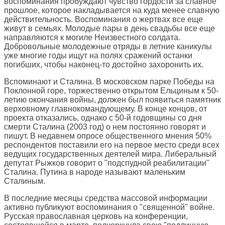
воспоминания пробуждают чувство гордости за славное
прошлое, которое накладывается на куда менее славную
действительность. Воспоминания о жертвах все еще
живут в семьях. Молодые пары в день свадьбы все еще
направляются к могиле Неизвестного солдата.
Добровольные молодежные отряды в летние каникулы
уже многие годы ищут на полях сражений останки
погибших, чтобы наконец-то достойно захоронить их.
Вспоминают и Сталина. В московском парке Победы на
Поклонной горе, торжественно открытом Ельциным к 50-
летию окончания войны, должен был появиться памятник
верховному главнокомандующему. В конце концов, от
проекта отказались, однако с 50-й годовщины со дня
смерти Сталина (2003 год) о нем постоянно говорят и
пишут. В недавнем опросе общественного мнения 50%
респондентов поставили его на первое место среди всех
ведущих государственных деятелей мира. Либеральный
депутат Рыжков говорит о "подспудной реабилитации"
Сталина. Путина в народе называют маленьким
Сталиным.
В последние месяцы средства массовой информации
активно публикуют воспоминания о "священной" войне.
Русская православная церковь на конференции,