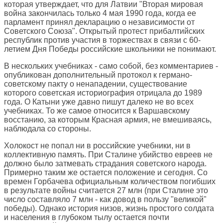
которая утверждает, что для Латвии "Вторая мировая
война закончилась только 4 мая 1990 года, когда ее
парламент принял декларацию о независимости от
Советского Союза". Открытый протест прибалтийских
республик против участия в торжествах в связи с 60-
летием Дня Победы российские школьники не понимают.
В нескольких учебниках - само собой, без комментариев -
опубликован дополнительный протокол к германо-
советскому пакту о ненападении, существование
которого советская историография отрицала до 1989
года. О Катыни уже давно пишут далеко не во всех
учебниках. То же самое относится к Варшавскому
восстанию, за которым Красная армия, не вмешиваясь,
наблюдала со стороны.
Холокост не попал ни в российские учебники, ни в
коллективную память. При Сталине убийство евреев не
должно было затмевать страдания советского народа.
Примерно таким же остается положение и сегодня. Со
времен Горбачева официальным количеством погибших
в результате войны считается 27 млн (при Сталине это
число составляло 7 млн - как довод в пользу "великой"
победы). Однако история низов, жизнь простого солдата
и населения в глубоком тылу остается почти