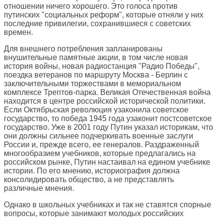
отношении ничего хорошего. Это голоса против
путинских "социальных реформ", которые отняли у них
последние привилегии, сохранившиеся с советских
времен.
Для внешнего потребления запланированы
внушительные памятные акции, в том числе новая
история войны, новая радиостанция "Радио Победы",
поездка ветеранов по маршруту Москва - Берлин с
заключительными торжествами в мемориальном
комплексе Трептов-парка. Великая Отечественная война
находится в центре российской исторической политики.
Если Октябрьская революция узаконила советское
государство, то победа 1945 года узаконит постсоветское
государство. Уже в 2001 году Путин указал историкам, что
они должны сильнее подчеркивать военные заслуги
России и, прежде всего, ее генералов. Раздраженный
многообразием учебников, которые предлагались на
российском рынке, Путин настаивал на едином учебнике
истории. По его мнению, историография должна
консолидировать общество, а не представлять
различные мнения.
Однако в школьных учебниках и так не ставятся спорные
вопросы, которые занимают молодых российских