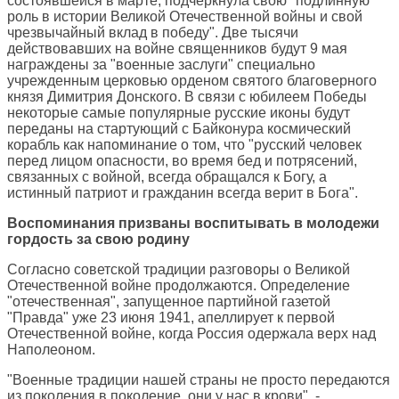
состоявшейся в марте, подчеркнула свою "подлинную
роль в истории Великой Отечественной войны и свой
чрезвычайный вклад в победу". Две тысячи
действовавших на войне священников будут 9 мая
награждены за "военные заслуги" специально
учрежденным церковью орденом святого благоверного
князя Димитрия Донского. В связи с юбилеем Победы
некоторые самые популярные русские иконы будут
переданы на стартующий с Байконура космический
корабль как напоминание о том, что "русский человек
перед лицом опасности, во время бед и потрясений,
связанных с войной, всегда обращался к Богу, а
истинный патриот и гражданин всегда верит в Бога".
Воспоминания призваны воспитывать в молодежи
гордость за свою родину
Согласно советской традиции разговоры о Великой
Отечественной войне продолжаются. Определение
"отечественная", запущенное партийной газетой
"Правда" уже 23 июня 1941, апеллирует к первой
Отечественной войне, когда Россия одержала верх над
Наполеоном.
"Военные традиции нашей страны не просто передаются
из поколения в поколение, они у нас в крови", -