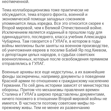
неотмеченной.
Тема коллаборационизма тоже практически не
обсуждается, тема второго фронта, военной и
экономической помощи западных союзников
упоминается лишь изредка. Все это относится скорее к
Второй мировой, чем к Великой Отечественной войне.
Исключением является изданный в прошлом году для
одиннадцатого, последнего, класса учебник Александра
Чубаряна. Там говорится о ГУЛАГе, в котором в годы
войны миллионы были заняты на военном производстве,
об уничтожения евреев в поселке Бабий Яр под Киевом,
о депортации целых народов, о судьбах советских
военнопленных, которые после освобождения прямиком
отправлялись в ГУЛАГ.
Военные архивы все еще недоступны, а их важнейшие
фонды засекречены, например документы о поведении
Красной армии по отношению к гражданскому населению
Германии. По сей день историки зависят от министерства
обороны. Притом что механизмы правления времен
Сталина и ГУЛАГа широко представлены документами,
ничего похожего в отношении Второй мировой войны не
имеется. В частности поэтому советские мифы по-
прежнему живы. Тем не менее их развенчанию