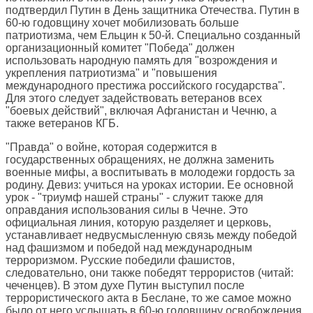
подтвердил Путин в День защитника Отечества. Путин в
60-ю годовщину хочет мобилизовать больше
патриотизма, чем Ельцин к 50-й. Специально созданный
организационный комитет "Победа" должен
использовать народную память для "возрождения и
укрепления патриотизма" и "повышения
международного престижа российского государства".
Для этого следует задействовать ветеранов всех
"боевых действий", включая Афганистан и Чечню, а
также ветеранов КГБ.
"Правда" о войне, которая содержится в
государственных обращениях, не должна заменить
военные мифы, а воспитывать в молодежи гордость за
родину. Девиз: учиться на уроках истории. Ее основной
урок - "триумф нашей страны" - служит также для
оправдания использования силы в Чечне. Это
официальная линия, которую разделяет и церковь,
устанавливает недвусмысленную связь между победой
над фашизмом и победой над международным
терроризмом. Русские победили фашистов,
следовательно, они также победят террористов (читай:
чеченцев). В этом духе Путин выступил после
террористического акта в Беслане, то же самое можно
было от него услышать в 60-ю годовщину освобождения