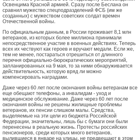
Освенцима Красной армией. Сразу после Беслана он
сравнил мужество спецподразделений ФСБ (им же
созданных) с мужеством советских солдат времен
Отечественной войны.
По официальным данным, в России проживает 8,1 млн
ветеранов, из которых более миллиона принимали
непосредственное участие в военных действиях. Теперь
всех их чествуют как героев и вручают медали. Если же,
тем не менее, постараться отрешиться от длинного
перечня официально-бюрократических мероприятий,
запланированных на 9 мая, то за ними обнаруживается
действительность, которую вряд ли можно
компенсировать наградами.
Даже через 60 лет после окончания войны ветеранам все
еще обещают телефоны, а инвалидам - уход и
медицинское обслуживание. Даже через 60 лет после
окончания войны не решены жилищные проблемы
ветеранов, их пенсии слишком малы. Средства,
выделяемые на эти цели из бюджета Российской
Федерации, значительны, лишь бы с бумаги они были
перенесены в реальную жизнь. Протесты российских
пенсионеров, среди которых много ветеранов,
вылившиеся в январе на улицы, не предвещают в этом