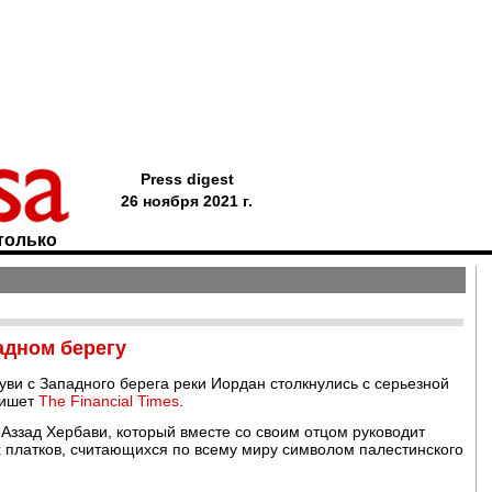
Press digest
26 ноября 2021 г.
только
адном берегу
уви с Западного берега реки Иордан столкнулись с серьезной
пишет
The Financial Times
.
т Аззад Хербави, который вместе со своим отцом руководит
х платков, считающихся по всему миру символом палестинского