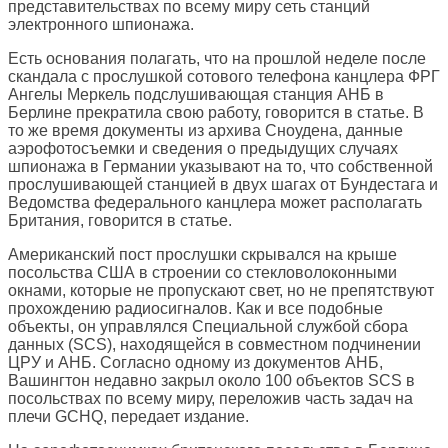
представительствах по всему миру сеть станций
электронного шпионажа.
Есть основания полагать, что на прошлой неделе после
скандала с прослушкой сотового телефона канцлера ФРГ
Ангелы Меркель подслушивающая станция АНБ в
Берлине прекратила свою работу, говорится в статье. В
то же время документы из архива Сноудена, данные
аэрофотосъемки и сведения о предыдущих случаях
шпионажа в Германии указывают на то, что собственной
прослушивающей станцией в двух шагах от Бундестага и
Ведомства федерального канцлера может располагать
Британия, говорится в статье.
Американский пост прослушки скрывался на крыше
посольства США в строении со стекловолоконными
окнами, которые не пропускают свет, но не препятствуют
прохождению радиосигналов. Как и все подобные
объекты, он управлялся Специальной службой сбора
данных (SCS), находящейся в совместном подчинении
ЦРУ и АНБ. Согласно одному из документов АНБ,
Вашингтон недавно закрыл около 100 объектов SCS в
посольствах по всему миру, переложив часть задач на
плечи GCHQ, передает издание.