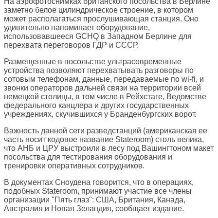
На аэрофотоснимках британского посольства в Берлине
заметно белое цилиндрическое строение, в котором
может располагаться прослушивающая станция. Оно
удивительно напоминает оборудование,
использовавшееся GCHQ в Западном Берлине для
перехвата переговоров ГДР и СССР.
Размещенные в посольстве ультрасовременные
устройства позволяют перехватывать разговоры по
сотовым телефонам, данные, передаваемые по wi-fi, и
звонки операторов дальней связи на территории всей
немецкой столицы, в том числе в Рейхстаге, Ведомстве
федерального канцлера и других государственных
учреждениях, скучившихся у Бранденбургских ворот.
Важность данной сети разведстанций (американская ее
часть носит кодовое название Stateroom) столь велика,
что АНБ и ЦРУ выстроили в лесу под Вашингтоном макет
посольства для тестирования оборудования и
тренировки оперативных сотрудников.
В документах Сноудена говорится, что в операциях,
подобных Stateroom, принимают участие все члены
организации "Пять глаз": США, Британия, Канада,
Австралия и Новая Зеландия, сообщает издание.