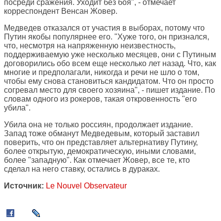
посреди сражения. Уходит без боя", - отмечает
корреспондент Венсан Жовер.
Медведев отказался от участия в выборах, потому что
Путин якобы популярнее его. "Хуже того, он признался,
что, несмотря на напряженную неизвестность,
поддерживаемую уже несколько месяцев, они с Путиным
договорились обо всем еще несколько лет назад. Что, как
многие и предполагали, никогда и речи не шло о том,
чтобы ему снова становиться кандидатом. Что он просто
согревал место для своего хозяина", - пишет издание. По
словам одного из рокеров, такая откровенность "его
убила".
Убила она не только россиян, продолжает издание.
Запад тоже обманут Медведевым, который заставил
поверить, что он представляет альтернативу Путину,
более открытую, демократическую, иными словами,
более "западную". Как отмечает Жовер, все те, кто
сделал на него ставку, остались в дураках.
Источник:
Le Nouvel Observateur