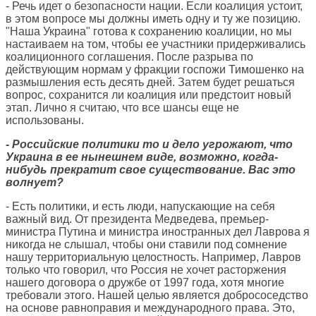
- Речь идет о безопасности нации. Если коалиция устоит,
в этом вопросе мы должны иметь одну и ту же позицию.
"Наша Украина" готова к сохранению коалиции, но мы
настаиваем на том, чтобы ее участники придерживались
коалиционного соглашения. После разрыва по
действующим нормам у фракции госпожи Тимошенко на
размышления есть десять дней. Затем будет решаться
вопрос, сохранится ли коалиция или предстоит новый
этап. Лично я считаю, что все шансы еще не
использованы.
- Российские политики то и дело угрожают, что
Украина в ее нынешнем виде, возможно, когда-
нибудь прекратит свое существование. Вас это
волнует?
- Есть политики, и есть люди, напускающие на себя
важный вид. От президента Медведева, премьер-
министра Путина и министра иностранных дел Лаврова я
никогда не слышал, чтобы они ставили под сомнение
нашу территориальную целостность. Например, Лавров
только что говорил, что Россия не хочет расторжения
нашего договора о дружбе от 1997 года, хотя многие
требовали этого. Нашей целью является добрососедство
на основе равноправия и международного права. Это,