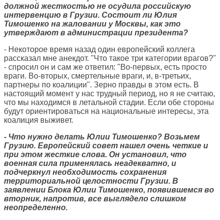
должной жесткостью не осудила российскую
интервенцию в Грузии. Состоит ли Юлия
Тимошенко на жаловании у Москвы, как это
утверждают в администрации президента?
- Некоторое время назад один европейский коллега
рассказал мне анекдот. "Что такое три категории врагов?"
- спросил он и сам же ответил: "Во-первых, есть просто
враги. Во-вторых, смертельные враги, и, в-третьих,
партнеры по коалиции". Зерно правды в этом есть. В
настоящий момент у нас трудный период, но я не считаю,
что мы находимся в летальной стадии. Если обе стороны
будут ориентироваться на национальные интересы, эта
коалиция выживет.
- Что нужно делать Юлии Тимошенко? Возьмем
Грузию. Европейский совет нашел очень четкие и
при этом жесткие слова. Он установил, что
военная сила применялась неадекватно, и
подчеркнул необходимость сохранения
территориальной целостности Грузии. В
заявлении Блока Юлии Тимошенко, появившемся во
вторник, напротив, все выглядело слишком
неопределенно.