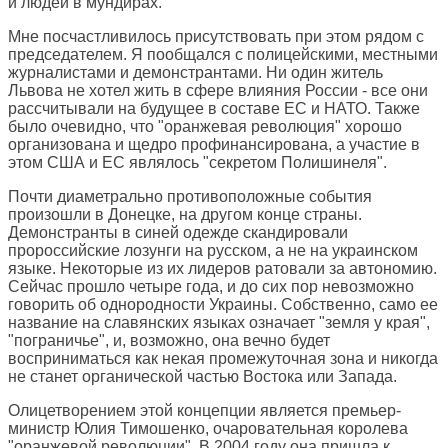
и людей в мундирах.
Мне посчастливилось присутствовать при этом рядом с
председателем. Я пообщался с полицейскими, местными
журналистами и демонстрантами. Ни один житель
Львова не хотел жить в сфере влияния России - все они
рассчитывали на будущее в составе ЕС и НАТО. Также
было очевидно, что "оранжевая революция" хорошо
организована и щедро профинансирована, а участие в
этом США и ЕС являлось "секретом Полишинеля".
Почти диаметрально противоположные события
произошли в Донецке, на другом конце страны.
Демонстранты в синей одежде скандировали
пророссийские лозунги на русском, а не на украинском
языке. Некоторые из их лидеров ратовали за автономию.
Сейчас прошло четыре года, и до сих пор невозможно
говорить об однородности Украины. Собственно, само ее
название на славянских языках означает "земля у края",
"пограничье", и, возможно, она вечно будет
восприниматься как некая промежуточная зона и никогда
не станет органической частью Востока или Запада.
Олицетворением этой концепции является премьер-
министр Юлия Тимошенко, очаровательная королева
"оранжевой революции". В 2004 году она пришла к