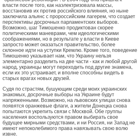
власти после того, как наэлектризовала массы,
восстановив их против российского влияния, но ныне
заключила альянс с пророссийским лагерем, что создает
перспективы досрочных парламентских выборов.
Возможно, шаг Тимошенко продиктован скорее
политическими маневрами, чем идеологическими
соображениями, но в результате у власти в Киеве
запросто может оказаться правительство, более
склонное идти на уступки Кремлю. Кроме того, поведение
Тимошенко указывает нам, что Украину нельзя
элементарно разделить на две части - как и любой другой
народ, украинцы могут переходить под другие знамена,
если их это устраивает, и вполне способны видеть в
старых врагах новых друзей.
Судя по страстям, бушующим среди моих украинских
знакомых, досрочные выборы на Украине будут
напряженными. Возможно, на львовских улицах снова
появятся оранжевые флаги, а жители Донецка снова
попытаются укрепить связи с Москвой. Обе группы
населения воспользуются правом выбирать свое
будущее мирными средствами, и ни Россия, ни Запад не
имеют непоколебимого права навязывать свою волю
извне.