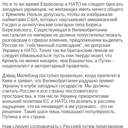
Но в то же время Евросоюзу и НАТО не следует бросать
западных украинцев, не желающих иметь ничего общего
с Кремлем. Нельзя допускать, чтобы их изображали
наймитами США, которых науськивают американский
Госдеп и антипутинские олигархи типа Бориса
Березовского. Существующая в Великобритании
ностальгия по империи не должна попустительствовать
разговорам о сферах влияния, предложениям выделить
России ее "собственный палисадник", не допуская
Украину в НАТО. Точно так же британским левым не
следует обманываться: пусть они твердо знают, что
Кремль не менее коварен, чем Вашингтон, а Путин -
националист и авторитарный правитель.
Дэвид Милибэнд поступил правильно, когда прилетел в
Киев и заявил, что Великобритания радушно примет
Украину в клубе западных государств. Мы должны
считать Россию и все страны постсоветского
пространства, в том числе Украину, приоритетами
внешней политики ЕС и НАТО. Но вселить в россиян
ощущение, что их ненавидят и им угрожают, - это не
решение. Такие шаги лишь повышают популярность
Путина в его стране.
Нам следует сотрудничать с Россией путем переговоров