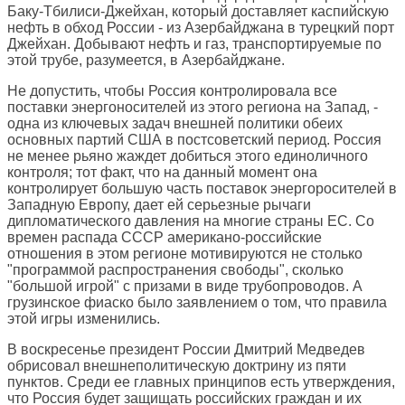
Баку-Тбилиси-Джейхан, который доставляет каспийскую
нефть в обход России - из Азербайджана в турецкий порт
Джейхан. Добывают нефть и газ, транспортируемые по
этой трубе, разумеется, в Азербайджане.
Не допустить, чтобы Россия контролировала все
поставки энергоносителей из этого региона на Запад, -
одна из ключевых задач внешней политики обеих
основных партий США в постсоветский период. Россия
не менее рьяно жаждет добиться этого единоличного
контроля; тот факт, что на данный момент она
контролирует большую часть поставок энергоросителей в
Западную Европу, дает ей серьезные рычаги
дипломатического давления на многие страны ЕС. Со
времен распада СССР американо-российские
отношения в этом регионе мотивируются не столько
"программой распространения свободы", сколько
"большой игрой" с призами в виде трубопроводов. А
грузинское фиаско было заявлением о том, что правила
этой игры изменились.
В воскресенье президент России Дмитрий Медведев
обрисовал внешнеполитическую доктрину из пяти
пунктов. Среди ее главных принципов есть утверждения,
что Россия будет защищать российских граждан и их