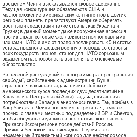
временем Чейни высказывается скорее сдержанно.
Текущая конфигурация обязательств США и
местоположение американских контингентов в других
регионах планеты препятствуют Америке оберегать
военными средствами такие страны, как Украина и
Грузия; в данный момент даже вооруженная агрессия
против стран, которые уже являются полноправными
членами НАТО и имеют право апеллировать к 5-й статье
устава, предполагающей военную помощь со стороны
всех государств-членов, станет для НАТО серьезным
экзаменом на способность выполнять его ключевые
обязательства.
За пеленой рассуждений о "программе распространения
свободы", свойственных администрации Буша,
скрывается ключевая задача визита Чейни (и
американского курса последних двух десятилетий на
Кавказе и в Центральной Азии): задача, связанная с
потребностями Запада в энергоносителях. Так, прибыв в
Азербайджан, Чейни поспешил встретиться, в числе
прочих, с главами местных подразделений BP и Chevron,
чтобы обсудить ситуацию на энергетическом рынке в
Прикаспийском регионе после действий России.
Причины беспокойства очевидны: Грузия - это
незаменимый транзитный коридор для нефтепровода