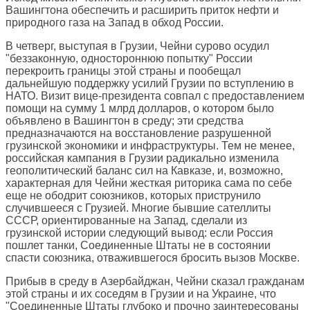
Вашингтона обеспечить и расширить приток нефти и
природного газа на Запад в обход России.
В четверг, выступая в Грузии, Чейни сурово осудил
"беззаконную, одностороннюю попытку" России
перекроить границы этой страны и пообещал
дальнейшую поддержку усилий Грузии по вступлению в
НАТО. Визит вице-президента совпал с предоставлением
помощи на сумму 1 млрд долларов, о котором было
объявлено в Вашингтон в среду; эти средства
предназначаются на восстановление разрушенной
грузинской экономики и инфраструктуры. Тем не менее,
российская кампания в Грузии радикально изменила
геополитический баланс сил на Кавказе, и, возможно,
характерная для Чейни жесткая риторика сама по себе
еще не ободрит союзников, которых приструнило
случившееся с Грузией. Многие бывшие сателлиты
СССР, ориентированные на Запад, сделали из
грузинской истории следующий вывод: если Россия
пошлет танки, Соединенные Штаты не в состоянии
спасти союзника, отважившегося бросить вызов Москве.
Прибыв в среду в Азербайджан, Чейни сказал гражданам
этой страны и их соседям в Грузии и на Украине, что
"Соединенные Штаты глубоко и прочно заинтересованы