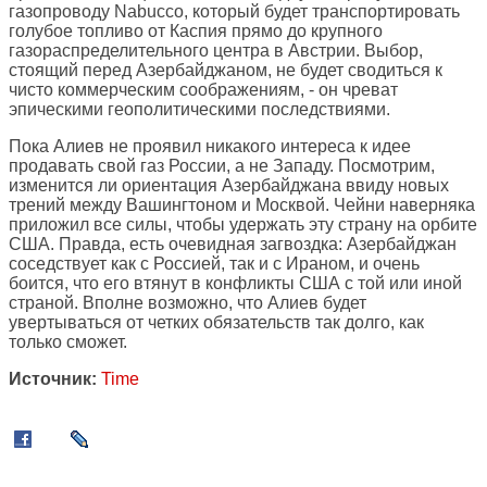
газопроводу Nabucco, который будет транспортировать
голубое топливо от Каспия прямо до крупного
газораспределительного центра в Австрии. Выбор,
стоящий перед Азербайджаном, не будет сводиться к
чисто коммерческим соображениям, - он чреват
эпическими геополитическими последствиями.
Пока Алиев не проявил никакого интереса к идее
продавать свой газ России, а не Западу. Посмотрим,
изменится ли ориентация Азербайджана ввиду новых
трений между Вашингтоном и Москвой. Чейни наверняка
приложил все силы, чтобы удержать эту страну на орбите
США. Правда, есть очевидная загвоздка: Азербайджан
соседствует как с Россией, так и с Ираном, и очень
боится, что его втянут в конфликты США с той или иной
страной. Вполне возможно, что Алиев будет
увертываться от четких обязательств так долго, как
только сможет.
Источник:
Time