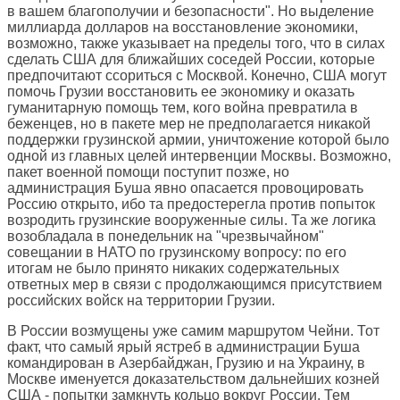
в вашем благополучии и безопасности". Но выделение
миллиарда долларов на восстановление экономики,
возможно, также указывает на пределы того, что в силах
сделать США для ближайших соседей России, которые
предпочитают ссориться с Москвой. Конечно, США могут
помочь Грузии восстановить ее экономику и оказать
гуманитарную помощь тем, кого война превратила в
беженцев, но в пакете мер не предполагается никакой
поддержки грузинской армии, уничтожение которой было
одной из главных целей интервенции Москвы. Возможно,
пакет военной помощи поступит позже, но
администрация Буша явно опасается провоцировать
Россию открыто, ибо та предостерегла против попыток
возродить грузинские вооруженные силы. Та же логика
возобладала в понедельник на "чрезвычайном"
совещании в НАТО по грузинскому вопросу: по его
итогам не было принято никаких содержательных
ответных мер в связи с продолжающимся присутствием
российских войск на территории Грузии.
В России возмущены уже самим маршрутом Чейни. Тот
факт, что самый ярый ястреб в администрации Буша
командирован в Азербайджан, Грузию и на Украину, в
Москве именуется доказательством дальнейших козней
США - попытки замкнуть кольцо вокруг России. Тем