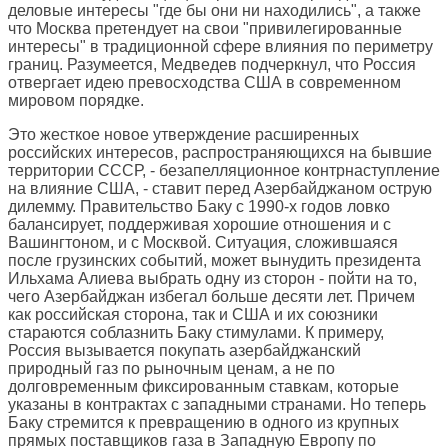
деловые интересы "где бы они ни находились", а также
что Москва претендует на свои "привилегированные
интересы" в традиционной сфере влияния по периметру
границ. Разумеется, Медведев подчеркнул, что Россия
отвергает идею превосходства США в современном
мировом порядке.
Это жесткое новое утверждение расширенных
российских интересов, распространяющихся на бывшие
территории СССР, - безапелляционное контрнаступление
на влияние США, - ставит перед Азербайджаном острую
дилемму. Правительство Баку с 1990-х годов ловко
балансирует, поддерживая хорошие отношения и с
Вашингтоном, и с Москвой. Ситуация, сложившаяся
после грузинских событий, может вынудить президента
Ильхама Алиева выбрать одну из сторон - пойти на то,
чего Азербайджан избегал больше десяти лет. Причем
как российская сторона, так и США и их союзники
стараются соблазнить Баку стимулами. К примеру,
Россия вызывается покупать азербайджанский
природный газ по рыночным ценам, а не по
долговременным фиксированным ставкам, которые
указаны в контрактах с западными странами. Но теперь
Баку стремится к превращению в одного из крупных
прямых поставщиков газа в Западную Европу по