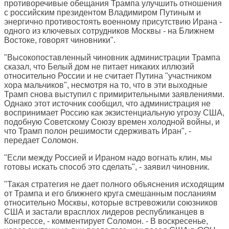
противоречивые обещания Трампа улучшить отношения
с российским президентом Владимиром Путиным и
энергично противостоять военному присутствию Ирана -
одного из ключевых сотрудников Москвы - на Ближнем
Востоке, говорят чиновники".
"Высокопоставленный чиновник администрации Трампа
сказал, что Белый дом не питает никаких иллюзий
относительно России и не считает Путина "участником
хора мальчиков", несмотря на то, что в эти выходные
Трамп снова выступил с примирительными заявлениями.
Однако этот источник сообщил, что администрация не
воспринимает Россию как экзистенциальную угрозу США,
подобную Советскому Союзу времен холодной войны, и
что Трамп полон решимости сдерживать Иран", -
передает Соломон.
"Если между Россией и Ираном надо вогнать клин, мы
готовы искать способ это сделать", - заявил чиновник.
"Такая стратегия не дает полного объяснения исходящим
от Трампа и его ближнего круга смешанным посланиям
относительно Москвы, которые встревожили союзников
США и застали врасплох лидеров республиканцев в
Конгрессе, - комментирует Соломон. - В воскресенье,