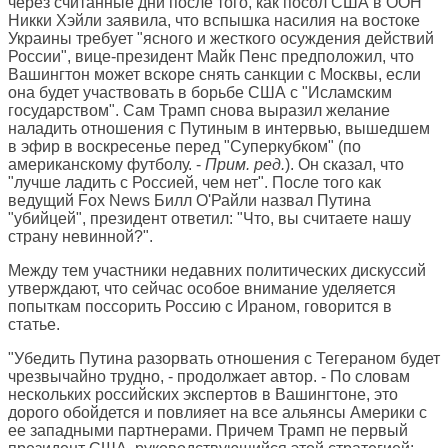
через считанные дни после того, как посол США в ООН
Никки Хэйли заявила, что вспышка насилия на востоке
Украины требует "ясного и жесткого осуждения действий
России", вице-президент Майк Пенс предположил, что
Вашингтон может вскоре снять санкции с Москвы, если
она будет участвовать в борьбе США с "Исламским
государством". Сам Трамп снова выразил желание
наладить отношения с Путиным в интервью, вышедшем
в эфир в воскресенье перед "Суперкубком" (по
американскому футболу. -
Прим. ред.
). Он сказал, что
"лучше ладить с Россией, чем нет". После того как
ведущий Fox News Билл О'Райли назвал Путина
"убийцей", президент ответил: "Что, вы считаете нашу
страну невинной?".
Между тем участники недавних политических дискуссий
утверждают, что сейчас особое внимание уделяется
попыткам поссорить Россию с Ираном, говорится в
статье.
"Убедить Путина разорвать отношения с Тегераном будет
чрезвычайно трудно, - продолжает автор. - По словам
нескольких российских экспертов в Вашингтоне, это
дорого обойдется и повлияет на все альянсы Америки с
ее западными партнерами. Причем Трамп не первый