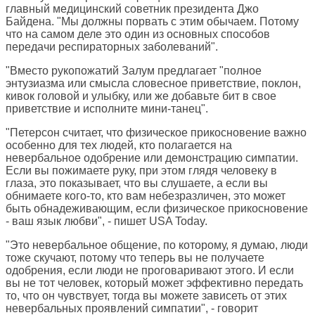
главный медицинский советник президента Джо
Байдена. "Мы должны порвать с этим обычаем. Потому
что на самом деле это один из основных способов
передачи респираторных заболеваний".
"Вместо рукопожатий Залум предлагает "полное
энтузиазма или смысла словесное приветствие, поклон,
кивок головой и улыбку, или же добавьте бит в свое
приветствие и исполните мини-танец".
"Петерсон считает, что физическое прикосновение важно
особенно для тех людей, кто полагается на
невербальное одобрение или демонстрацию симпатии.
Если вы пожимаете руку, при этом глядя человеку в
глаза, это показывает, что вы слушаете, а если вы
обнимаете кого-то, кто вам небезразличен, это может
быть обнадеживающим, если физическое прикосновение
- ваш язык любви", - пишет USA Today.
"Это невербальное общение, по которому, я думаю, люди
тоже скучают, потому что теперь вы не получаете
одобрения, если люди не проговаривают этого. И если
вы не тот человек, который может эффективно передать
то, что он чувствует, тогда вы можете зависеть от этих
невербальных проявлений симпатии", - говорит