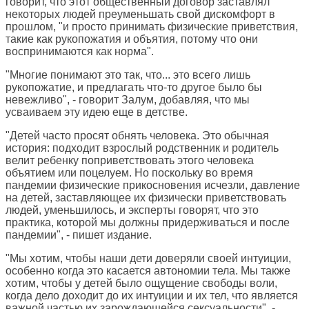
говорит, что этот общественный договор заставлял
некоторых людей преуменьшать свой дискомфорт в
прошлом, "и просто принимать физические приветствия,
такие как рукопожатия и объятия, потому что они
воспринимаются как норма".
"Многие понимают это так, что... это всего лишь
рукопожатие, и предлагать что-то другое было бы
невежливо", - говорит Залум, добавляя, что мы
усваиваем эту идею еще в детстве.
"Детей часто просят обнять человека. Это обычная
история: подходит взрослый родственник и родитель
велит ребенку поприветствовать этого человека
объятием или поцелуем. Но поскольку во время
пандемии физические прикосновения исчезли, давление
на детей, заставляющее их физически приветствовать
людей, уменьшилось, и эксперты говорят, что это
практика, которой мы должны придерживаться и после
пандемии", - пишет издание.
"Мы хотим, чтобы наши дети доверяли своей интуиции,
особенно когда это касается автономии тела. Мы также
хотим, чтобы у детей было ощущение свободы воли,
когда дело доходит до их интуиции и их тел, что является
важной частью их зарождающейся сексуальности", -