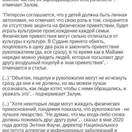
отмечает Залом.
"Петерсон соглашается, что у детей должна быть личная
автономия, но отмечает, что свою роль в том, сохранится
ли отсутствие акцента на физическом приветствии, будет
играть культурное происхождение каждой семьи.
Физические приветствия могут сильно отличаться от
культуры к культуре. В Судане принято обнять,
поцеловать в щеку два раза и закончить приветствие
рукопожатием (да, все сразу), в то время как в Майами
нередко можно увидеть людей, которые посылают друг
другу воздушный поцелуй в знак приветствия", -
отмечается в статье.
(...) "Объятия, поцелуи и рукопожатия могут не исчезнуть
сразу, да они и не должны, но мы можем лучше
осознавать, как люди хотят, чтобы с ними обращались, и
уважать это", - подчеркивает Залум.
(...) "Хотя некоторые люди могут жаждать физических
прикосновений, пандемия показала, что рукопожатия - не
лучшее лекарство. "Не думаю, что мы когда-либо снова
должны пожимать друг другу руки", - сказал в мае 2020
года доктор Энтони Фаучи, директор Национального
института аллергии и инфекционных заболеваний и