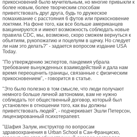
прикосновений было мучительным, но многие привыкли к
более новым, более творческим способам
приветствовать друг друга, будь то дружеское
помахивание с расстояния 6 футов или прикосновение
локтями. На фоне того, как все больше американцев
вакцинируются и имеют возможность соблюдать новые
правила CDC, мы, возможно, скоро сможем вернуться к
объятиям, рукопожатию и поцелуям в щечку. Но следует
ли нам это делать?" - задается вопросом издание
USA
Today
.
"По утверждению экспертов, пандемия убрала
требование вынужденных взаимодействий и дала нам
время переоценить границы, связанные с физическим
прикосновением", - говорится в статье.
"Это было полезно в том смысле, что люди получают
немного больше личной автономии, вам не нужно
соблюдать тот общественный договор, который был
установлен в отношении того, как вы должны
приветствовать людей", - подчеркивает Эшли Петерсон,
лицензированный психотерапевт.
"Шафия Залум, инструктор по вопросам
здравоохранения в Urban School в Сан-Франциско,