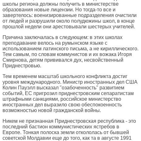
школы региона должны получить в министерстве
образования новые лицензии. Но тогда-то все и
завертелось: военизированные подразделения очистили
от людей и разрушили около полудюжины школ, в конце
прошлой недели они арестовывали шестерых учителей.
Причина заключалась в следующем: в этих школах
преподавание велось на румынском языке с
использованием латинского письма, а не кириллического.
Тем самым, по словам коммунистов и их вожака Игоря
Смирнова, детям прививался дух, несвойственный
Приднестровью.
Тем временем масштаб школьного конфликта достиг
уровня международного. Министр иностранных дел США
Колин Пауэлл высказал "озабоченность" развитием
событий, ЕС пригрозил приднестровским сепаратистам
штрафными санкциями, российское министерство
иностранных дел выразило свою обеспокоенность
возможностью новой гражданской войны.
Никем не признанная Приднестровская республика - это
последний бастион коммунистических ястребов в
Европе. Тонкая полоска земли откололась от бывшей
советской Молдавии еще до того, как та в августе 1991