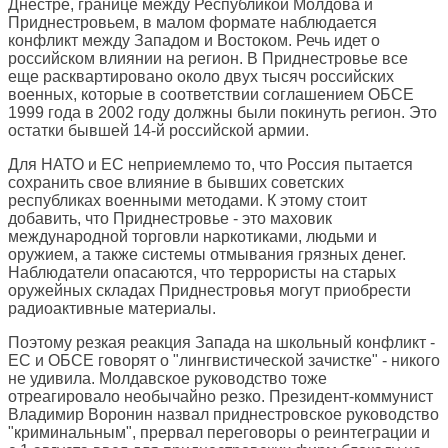
Днестре, границе между Республикой Молдова и
Приднестровьем, в малом формате наблюдается
конфликт между Западом и Востоком. Речь идет о
российском влиянии на регион. В Приднестровье все
еще расквартировано около двух тысяч российских
военных, которые в соответствии соглашением ОБСЕ
1999 года в 2002 году должны были покинуть регион. Это
остатки бывшей 14-й российской армии.
Для НАТО и ЕС неприемлемо то, что Россия пытается
сохранить свое влияние в бывших советских
республиках военными методами. К этому стоит
добавить, что Приднестровье - это маховик
международной торговли наркотиками, людьми и
оружием, а также системы отмывания грязных денег.
Наблюдатели опасаются, что террористы на старых
оружейных складах Приднестровья могут приобрести
радиоактивные материалы.
Поэтому резкая реакция Запада на школьный конфликт -
ЕС и ОБСЕ говорят о "лингвистической зачистке" - никого
не удивила. Молдавское руководство тоже
отреагировало необычайно резко. Президент-коммунист
Владимир Воронин назвал приднестровское руководство
"криминальным", прервал переговоры о реинтеграции и