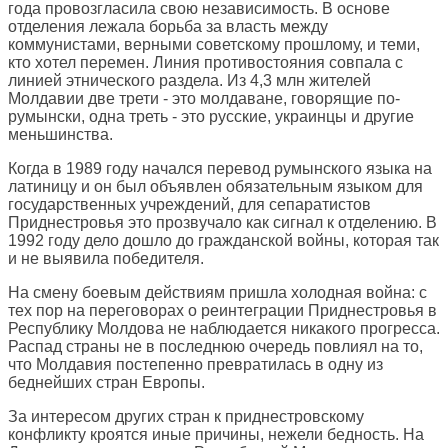
года провозгласила свою независимость. В основе
отделения лежала борьба за власть между
коммунистами, верными советскому прошлому, и теми,
кто хотел перемен. Линия противостояния совпала с
линией этнического раздела. Из 4,3 млн жителей
Молдавии две трети - это молдаване, говорящие по-
румынски, одна треть - это русские, украинцы и другие
меньшинства.
Когда в 1989 году начался перевод румынского языка на
латиницу и он был объявлен обязательным языком для
государственных учреждений, для сепаратистов
Приднестровья это прозвучало как сигнал к отделению. В
1992 году дело дошло до гражданской войны, которая так
и не выявила победителя.
На смену боевым действиям пришла холодная война: с
тех пор на переговорах о реинтеграции Приднестровья в
Республику Молдова не наблюдается никакого прогресса.
Распад страны не в последнюю очередь повлиял на то,
что Молдавия постепенно превратилась в одну из
беднейших стран Европы.
За интересом других стран к приднестровскому
конфликту кроятся иные причины, нежели бедность. На