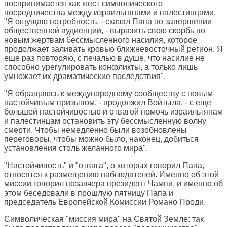
воспринимается как жест символического
посредничества между израильтянами и палестинцами.
"Я ощущаю потребность, - сказал Папа по завершении
общественной аудиенции, - выразить свою скорбь по
новым жертвам бессмысленного насилия, которое
продолжает заливать кровью ближневосточный регион. Я
еще раз повторяю, с печалью в душе, что насилие не
способно урегулировать конфликты, а только лишь
умножает их драматические последствия".
"Я обращаюсь к международному сообществу с новым
настойчивым призывом, - продолжил Войтыла, - с еще
большей настойчивостью и отвагой помочь израильтянам
и палестинцам остановить эту бессмысленную волну
смерти. Чтобы немедленно были возобновлены
переговоры, чтобы можно было, наконец, добиться
установления столь желанного мира".
"Настойчивость" и "отвага", о которых говорил Папа,
относятся к размещению наблюдателей. Именно об этой
миссии говорил позавчера президент Чампи, и именно об
этом беседовали в прошлую пятницу Папа и
председатель Европейской Комиссии Романо Проди.
Символическая "миссия мира" на Святой Земле: так