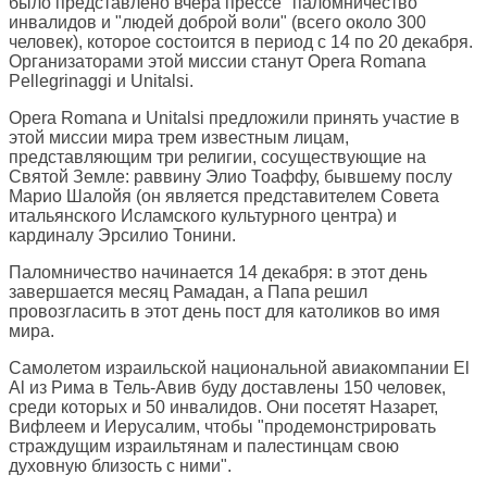
было представлено вчера прессе "паломничество"
инвалидов и "людей доброй воли" (всего около 300
человек), которое состоится в период с 14 по 20 декабря.
Организаторами этой миссии станут Opera Romana
Pellegrinaggi и Unitalsi.
Opera Romana и Unitalsi предложили принять участие в
этой миссии мира трем известным лицам,
представляющим три религии, сосуществующие на
Святой Земле: раввину Элио Тоаффу, бывшему послу
Марио Шалойя (он является представителем Совета
итальянского Исламского культурного центра) и
кардиналу Эрсилио Тонини.
Паломничество начинается 14 декабря: в этот день
завершается месяц Рамадан, а Папа решил
провозгласить в этот день пост для католиков во имя
мира.
Самолетом израильской национальной авиакомпании El
Al из Рима в Тель-Авив буду доставлены 150 человек,
среди которых и 50 инвалидов. Они посетят Назарет,
Вифлеем и Иерусалим, чтобы "продемонстрировать
страждущим израильтянам и палестинцам свою
духовную близость с ними".