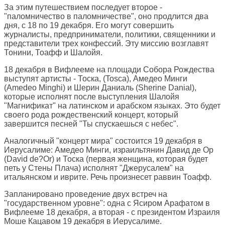
За этим путешествием последует второе -
"паломничество в паломничестве", оно продлится два
дня, с 18 по 19 декабря. Его могут совершить
журналисты, предприниматели, политики, священники и
представители трех конфессий. Эту миссию возглавят
Тонини, Тоафф и Шалойя.
18 декабря в Вифлееме на площади Собора Рождества
выступят артисты - Тоска, (Tosca), Амедео Минги
(Amedeo Minghi) и Шерин Даниаль (Sherine Danial),
которые исполнят после выступления Шалойя
"Магнификат" на латинском и арабском языках. Это будет
своего рода рождественский концерт, который
завершится песней "Ты спускаешься с небес".
Аналогичный "концерт мира" состоится 19 декабря в
Иерусалиме: Амедео Минги, израильтянин Давид де Ор
(David de?Or) и Тоска (первая женщина, которая будет
петь у Стены Плача) исполнят "Джерусалем" на
итальянском и иврите. Речь произнесет раввин Тоафф.
Запланировано проведение двух встреч на
"государственном уровне": одна с Ясиром Арафатом в
Вифлееме 18 декабря, а вторая - с президентом Израиля
Моше Кацавом 19 декабря в Иерусалиме.