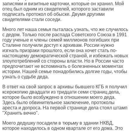
записями и визитные карточки, которые он хранил. Мой
отец был одним из свидетелей, которого заставили
подписать протокол об обыске. Двумя другими
свидетелями стали соседи.
Много лет наша семья пыталась узнать, что же случилось
с дедом. Только после распада Советского Союза в 1991
году ученые и члены семей миллионов погибших при
Сталине получили доступ к архивам. России нужно
изгнать призраки прошлого, если она хочет стать по-
настоящему демократической страной, и избежать новых
злоупотреблений со стороны власти. Но в России часто
предпочитают не вспоминать о болезненных моментах
истории. Нашей семье понадобились долгие годы, чтобы
узнать о судьбе деда.
В ответ на свой запрос в архивы бывшего КГБ я получил
ксерокопию двадцати из тридцати семи страниц дела,
которое было возбуждено в отношении моего деда.
Здесь было обвинительное заключение, протоколы
ареста и допроса. На первой странице дела стоял штамп
"Хранить вечно".
Моего дедушку посадили в тюрьму в здании НКВД,
которое находилось в одном квартале от его дома. Это