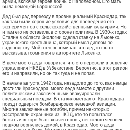
армии, включая героев войны с Наполеоном. Его мать
была немецкой баронессой.
Дед был рад переезду в провинциальный Краснодар, так
как там были хорошие условия для проведения его
экспериментов с сельскохозяйственными культурами. Но
и там его не оставила в стороне политика. В 1930-х годах
Сталин в области биологии сделал ставку на Лысенко,
украинского крестьянина, который имел диплом по
садоводству. Мой отец вспоминал, что дед открыто
высказывал сомнения в авторитете Лысенко.
В деле моего деда говорится, что его перевели в ведение
управления НКВД в Узбекистане. Вероятно, в этот регион
его и направили, но он так туда и не попал.
В начале августа 1942 года, незадолго до того, как немцы
достигли Краснодара, моего деда вместе с другими
политическими заключенными эвакуировали
специальным поездом. В ста километрах от Краснодара
поезд подвергся бомбардировке немецкой авиации.
Многие заключенные погибли, причем некоторых
расстреляли охранники из НКВД, кто-то попытался
бежать и вскоре был схвачен вновь, несколько человек
пешком вернулись домой, в Краснодар. Моего деда