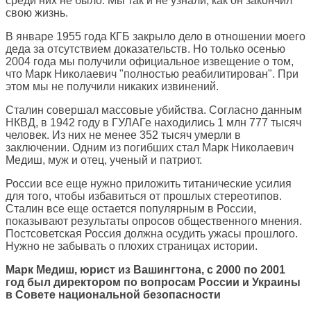
среди них не было. Мы так и не узнали, как он закончил
свою жизнь.
В январе 1955 года КГБ закрыло дело в отношении моего
деда за отсутствием доказательств. Но только осенью
2004 года мы получили официальное извещение о том,
что Марк Николаевич "полностью реабилитирован". При
этом мы не получили никаких извинений.
Сталин совершал массовые убийства. Согласно данным
НКВД, в 1942 году в ГУЛАГе находились 1 млн 777 тысяч
человек. Из них не менее 352 тысяч умерли в
заключении. Одним из погибших стал Марк Николаевич
Медиш, муж и отец, ученый и патриот.
России все еще нужно приложить титанические усилия
для того, чтобы избавиться от прошлых стереотипов.
Сталин все еще остается популярным в России,
показывают результаты опросов общественного мнения.
Постсоветская Россия должна осудить ужасы прошлого.
Нужно не забывать о плохих страницах истории.
Марк Медиш, юрист из Вашингтона, с 2000 по 2001
год был директором по вопросам России и Украины
в Совете национальной безопасности