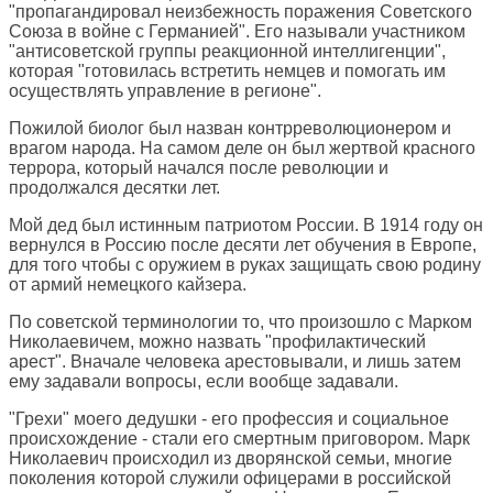
"пропагандировал неизбежность поражения Советского
Союза в войне с Германией". Его называли участником
"антисоветской группы реакционной интеллигенции",
которая "готовилась встретить немцев и помогать им
осуществлять управление в регионе".
Пожилой биолог был назван контрреволюционером и
врагом народа. На самом деле он был жертвой красного
террора, который начался после революции и
продолжался десятки лет.
Мой дед был истинным патриотом России. В 1914 году он
вернулся в Россию после десяти лет обучения в Европе,
для того чтобы с оружием в руках защищать свою родину
от армий немецкого кайзера.
По советской терминологии то, что произошло с Марком
Николаевичем, можно назвать "профилактический
арест". Вначале человека арестовывали, и лишь затем
ему задавали вопросы, если вообще задавали.
"Грехи" моего дедушки - его профессия и социальное
происхождение - стали его смертным приговором. Марк
Николаевич происходил из дворянской семьи, многие
поколения которой служили офицерами в российской