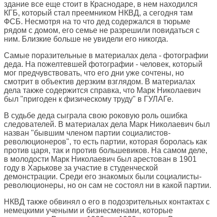
здание все еще стоит в Краснодаре, в нем находился
КГБ, который стал преемником НКВД, а сегодня там
ФСБ. Несмотря на то что дед содержался в тюрьме
рядом с домом, его семье не разрешили повидаться с
ним. Близкие больше не увидели его никогда.
Самые поразительные в материалах дела - фотографии
деда. На пожелтевшей фотографии - человек, который
мог предчувствовать, что его дни уже сочтены, но
смотрит в объектив дерзким взглядом. В материалах
дела также содержится справка, что Марк Николаевич
был "пригоден к физическому труду" в ГУЛАГе.
В судьбе деда сыграла свою роковую роль ошибка
следователей. В материалах дела Марк Николаевич был
назван "бывшим членом партии социалистов-
революционеров", то есть партии, которая боролась как
против царя, так и против большевиков. На самом деле,
в молодости Марк Николаевич был арестован в 1901
году в Харькове за участие в студенческой
демонстрации. Среди его знакомых были социалисты-
революционеры, но он сам не состоял ни в какой партии.
НКВД также обвинял о его в подозрительных контактах с
немецкими учеными и бизнесменами, которые