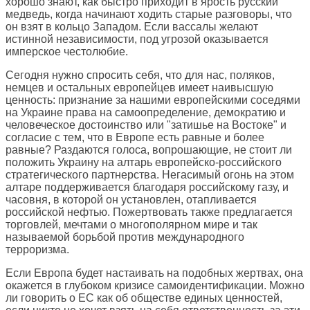
хорошо знают, как быстро приходит в ярость русский
медведь, когда начинают ходить старые разговоры, что
он взят в кольцо Западом. Если вассалы желают
истинной независимости, под угрозой оказывается
имперское честолюбие.
Сегодня нужно спросить себя, что для нас, поляков,
немцев и остальных европейцев имеет наивысшую
ценность: признание за нашими европейскими соседями
на Украине права на самоопределение, демократию и
человеческое достоинство или "затишье на Востоке" и
согласие с тем, что в Европе есть равные и более
равные? Раздаются голоса, вопрошающие, не стоит ли
положить Украину на алтарь европейско-российского
стратегического партнерства. Негасимый огонь на этом
алтаре поддерживается благодаря российскому газу, и
часовня, в которой он установлен, отапливается
российской нефтью. Пожертвовать также предлагается
торговлей, мечтами о многополярном мире и так
называемой борьбой против международного
терроризма.
Если Европа будет настаивать на подобных жертвах, она
окажется в глубоком кризисе самоидентификации. Можно
ли говорить о ЕС как об обществе единых ценностей,