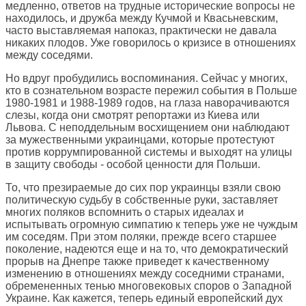
медленно, ответов на трудные исторические вопросы не
находилось, и дружба между Кучмой и Квасьневским,
часто выставляемая напоказ, практически не давала
никаких плодов. Уже говорилось о кризисе в отношениях
между соседями.
Но вдруг пробудились воспоминания. Сейчас у многих,
кто в сознательном возрасте пережил события в Польше
1980-1981 и 1988-1989 годов, на глаза наворачиваются
слезы, когда они смотрят репортажи из Киева или
Львова. С неподдельным восхищением они наблюдают
за мужественными украинцами, которые протестуют
против коррумпированной системы и выходят на улицы
в защиту свободы - особой ценности для Польши.
То, что презираемые до сих пор украинцы взяли свою
политическую судьбу в собственные руки, заставляет
многих поляков вспомнить о старых идеалах и
испытывать огромную симпатию к теперь уже не чуждым
им соседям. При этом поляки, прежде всего старшее
поколение, надеются еще и на то, что демократический
прорыв на Днепре также приведет к качественному
изменению в отношениях между соседними странами,
обремененных тенью многовековых споров о Западной
Украине. Как кажется, теперь единый европейский дух