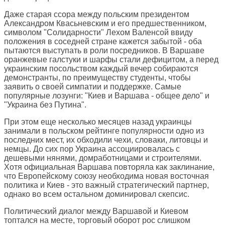
Даже старая ссора между польским президентом
Александром Квасьневским и его предшественником,
символом "Солидарности" Лехом Валенсой ввиду
положения в соседней стране кажется забытой - оба
пытаются выступать в роли посредников. В Варшаве
оранжевые галстуки и шарфы стали дефицитом, а перед
украинским посольством каждый вечер собираются
демонстранты, по преимуществу студенты, чтобы
заявить о своей симпатии и поддержке. Самые
популярные лозунги: "Киев и Варшава - общее дело" и
"Украина без Путина".
При этом еще несколько месяцев назад украинцы
занимали в польском рейтинге популярности одно из
последних мест, их обходили чехи, словаки, литовцы и
немцы. До сих пор Украина ассоциировалась с
дешевыми нянями, домработницами и строителями.
Хотя официальная Варшава повторяла как заклинание,
что Европейскому союзу необходима новая восточная
политика и Киев - это важный стратегический партнер,
однако во всем остальном доминировал скепсис.
Политический диалог между Варшавой и Киевом
топтался на месте, торговый оборот рос слишком