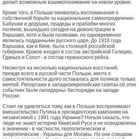
делает возможным взаимопонимание на новом уровне.
Кроме того, в Польше оживились воспоминания о
собственной борьбе за национальное самоопределение.
Бабушки и дедушки, прадеды и прабабки многих
поляков, вышедших сегодня на демонстрацию в
Варшаве, хотя и были поляками, но одновременно
являлись подданными русского царя. До 1918 года
Варшава, как и Киев, была столицей российской
губернии. Краков входил в состав австрийской Галиции.
Гданьск и Сопот - в состав германского рейха.
Несмотря на несколько национальных восстаний,
прежде всего в русской части Польши, мечта о
самостоятельности долго оставалась для поляков только
мечтой. Репортажи в западноевропейских газетах об этих
событиях были лапидарны: беспорядки на западе
России.
Стоит ли удивляться тому, как в Польше воспринимают
вмешательство Путина в президентскую кампанию на
независимой с 1991 года Украине? Нельзя сказать, что
люди не знают историю Киевской Руси и не осведомлены
о значении - в частности, геополитическом и
энергетическом - Украины для Москвы. Но они слишком