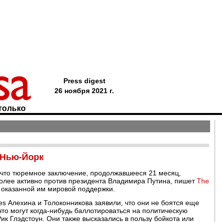
Press digest
26 ноября 2021 г.
только
 Нью-Йорк
и, что тюремное заключение, продолжавшееся 21 месяц,
олее активно против президента Владимира Путина, пишет
The
 оказанной им мировой поддержки.
es Алехина и Толоконникова заявили, что они не боятся еще
что могут когда-нибудь баллотироваться на политическую
Рик Глэдстоун. Они также высказались в пользу бойкота или