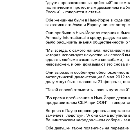
"других провокационных действий" на зимн
политическим протестным движением на Укр
России", - говорится в статье.
Обе женщины были в Нью-Йорке в ходе сво
захватившего Азию и Европу, пишет автор с
Они прибыли в Нью-Йорк во вторник и был
Amnesty International в среду, разделив с
было расширить знания общественности о т
"Мы всегда, с самого начала, настаивали на 
которая использует искусство как способ в
сделать любыми законными способами, - за
невозможен, и они доказывают это снова и 
Они выразили особенную обеспокоенность
антипутинской демонстрации 6 мая 2012 год
делу могут быть оглашены 21 февраля, по
"Такой способ отомстить - очень путинский"
"Во время пребывания в Нью-Йорке девушки
представителем США при ООН", - говорится
Встреча с Пауэр спровоцировала саркастич
замечает Глэдстоун. "А она сама вступила в
Вашингтонском кафедральном соборе - зая
Обе девушки также появились на передаче 