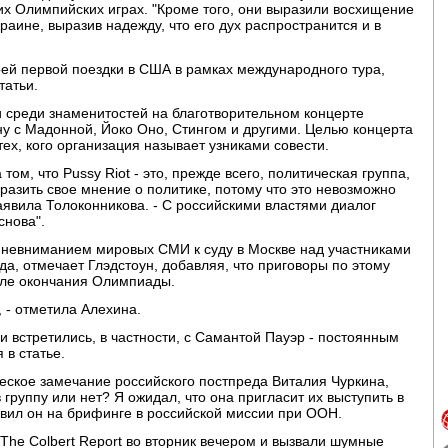
их Олимпийских играх. "Кроме того, они выразили восхищение
аине, выразив надежду, что его дух распространится и в
ей первой поездки в США в рамках международного тура,
татьи.
и среди знаменитостей на благотворительном концерте
цену с Мадонной, Йоко Оно, Стингом и другими. Целью концерта
ех, кого организация называет узниками совести.
том, что Pussy Riot - это, прежде всего, политическая группа,
ыразить свое мнение о политике, потому что это невозможно
явила Толоконникова. - С российскими властями диалог
снова".
 невниманием мировых СМИ к суду в Москве над участниками
а, отмечает Глэдстоун, добавляя, что приговоры по этому
сле окончания Олимпиады.
, - отметила Алехина.
 встретились, в частности, с Самантой Пауэр - постоянным
 в статье.
еское замечание российского постпреда Виталия Чуркина,
 группу или нет? Я ожидал, что она пригласит их выступить в
вил он на брифинге в российской миссии при ООН.
The Colbert Report во вторник вечером и вызвали шумные