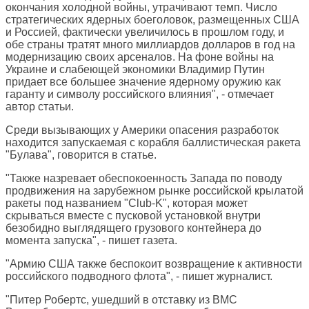
окончания холодной войны, утрачивают темп. Число
стратегических ядерных боеголовок, размещенных США
и Россией, фактически увеличилось в прошлом году, и
обе страны тратят много миллиардов долларов в год на
модернизацию своих арсеналов. На фоне войны на
Украине и слабеющей экономики Владимир Путин
придает все большее значение ядерному оружию как
гаранту и символу российского влияния", - отмечает
автор статьи.
Среди вызывающих у Америки опасения разработок
находится запускаемая с корабля баллистическая ракета
"Булава", говорится в статье.
"Также назревает обеспокоенность Запада по поводу
продвижения на зарубежном рынке российской крылатой
ракеты под названием "Club-K", которая может
скрываться вместе с пусковой установкой внутри
безобидно выглядящего грузового контейнера до
момента запуска", - пишет газета.
"Армию США также беспокоит возвращение к активности
российского подводного флота", - пишет журналист.
"Питер Робертс, ушедший в отставку из ВМС