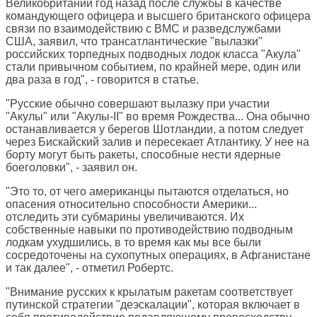
Великобритании год назад после службы в качестве
командующего офицера и высшего британского офицера
связи по взаимодействию с ВМС и разведслужбами
США, заявил, что трансатлантические "вылазки"
российских торпедных подводных лодок класса "Акула"
стали привычном событием, по крайней мере, один или
два раза в год", - говорится в статье.
"Русские обычно совершают вылазку при участии
"Акулы" или "Акулы-II" во время Рождества... Она обычно
останавливается у берегов Шотландии, а потом следует
через Бискайский залив и пересекает Атлантику. У нее на
борту могут быть ракеты, способные нести ядерные
боеголовки", - заявил он.
"Это то, от чего американцы пытаются отделаться, но
опасения относительно способности Америки...
отследить эти субмарины увеличиваются. Их
собственные навыки по противодействию подводным
лодкам ухудшились, в то время как мы все были
сосредоточены на сухопутных операциях, в Афганистане
и так далее", - отметил Робертс.
"Внимание русских к крылатым ракетам соответствует
путинской стратегии "деэскалации", которая включает в