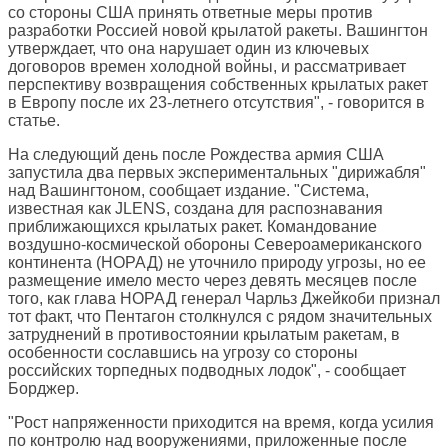
со стороны США принять ответные меры против
разработки Россией новой крылатой ракеты. Вашингтон
утверждает, что она нарушает один из ключевых
договоров времен холодной войны, и рассматривает
перспективу возвращения собственных крылатых ракет
в Европу после их 23-летнего отсутствия", - говорится в
статье.
На следующий день после Рождества армия США
запустила два первых экспериментальных "дирижабля"
над Вашингтоном, сообщает издание. "Система,
известная как JLENS, создана для распознавания
приближающихся крылатых ракет. Командование
воздушно-космической обороны Североамериканского
континента (НОРАД) не уточнило природу угрозы, но ее
размещение имело место через девять месяцев после
того, как глава НОРАД генерал Чарльз Джейкоби признал
тот факт, что Пентагон столкнулся с рядом значительных
затруднений в противостоянии крылатым ракетам, в
особенности сославшись на угрозу со стороны
российских торпедных подводных лодок", - сообщает
Борджер.
"Рост напряженности приходится на время, когда усилия
по контролю над вооружениями, приложенные после