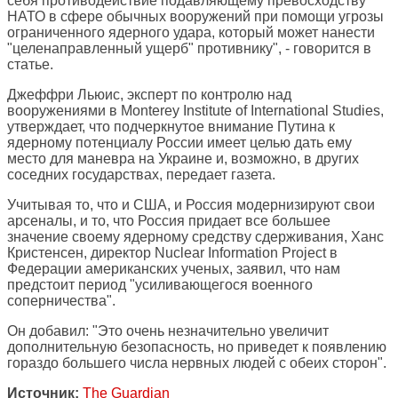
себя противодействие подавляющему превосходству
НАТО в сфере обычных вооружений при помощи угрозы
ограниченного ядерного удара, который может нанести
"целенаправленный ущерб" противнику", - говорится в
статье.
Джеффри Льюис, эксперт по контролю над
вооружениями в Monterey Institute of International Studies,
утверждает, что подчеркнутое внимание Путина к
ядерному потенциалу России имеет целью дать ему
место для маневра на Украине и, возможно, в других
соседних государствах, передает газета.
Учитывая то, что и США, и Россия модернизируют свои
арсеналы, и то, что Россия придает все большее
значение своему ядерному средству сдерживания, Ханс
Кристенсен, директор Nuclear Information Project в
Федерации американских ученых, заявил, что нам
предстоит период "усиливающегося военного
соперничества".
Он добавил: "Это очень незначительно увеличит
дополнительную безопасность, но приведет к появлению
гораздо большего числа нервных людей с обеих сторон".
Источник:
The Guardian