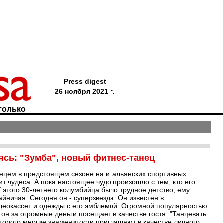
Press digest
26 ноября 2021 г.
только
сь: "Зумба", новый фитнес-танец
анцем в предстоящем сезоне на итальянских спортивных
т чудеса. А пока настоящее чудо произошло с тем, кто его
У этого 30-летнего колумбийца было трудное детство, ему
йничая. Сегодня он - суперзвезда. Он известен в
еокассет и одежды с его эмблемой. Огромной популярностью
он за огромные деньги посещает в качестве гостя. "Танцевать
которого многие знаменитости приглашают в качестве личного