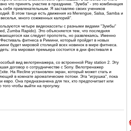
вно что принять участие в празднике. "Зумба" - это комбинация
ть себя привлекательным. Я заставляю своих учеников
одий. В этом танце есть движения из Merengue, Salsa, Samba и
веселья, много сожженных калорий".
ользуются четыре видеокассеты с разными видами "Зумбы"
ed, Zumba Rapido). Это объясняется тем, что последняя
имающегося как следует пропотеть, но развлекаясь. Именно
 Фестиваль фитнеса в Римини, который пройдет в новых
мини будет мировой столицей всех новинок в мире фитнеса.
худеть: эта мировая премьера состоится в дни фестиваля в
особый вид велотренажера, со встроенной Play station 2. Эту
шая договор о сотрудничестве с Sony. Велотренажер
xite. На Recline установлен экран, который может стать и
яющий в комнате ароматические потоки. Эта "игрушка", пока
чи евро. Она предназначена для тех, кто предпочитает или
 того чтобы выйти на прогулку.