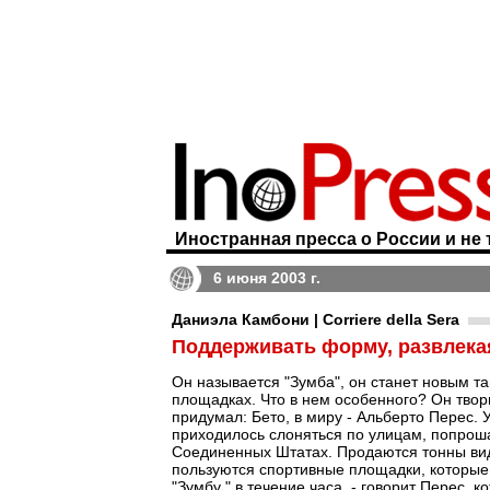
Иностранная пресса о России и не 
6 июня 2003 г.
Даниэла Камбони | Corriere della Sera
Поддерживать форму, развлекая
Он называется "Зумба", он станет новым т
площадках. Что в нем особенного? Он твори
придумал: Бето, в миру - Альберто Перес. 
приходилось слоняться по улицам, попроша
Соединенных Штатах. Продаются тонны вид
пользуются спортивные площадки, которые 
"Зумбу " в течение часа, - говорит Перес, 