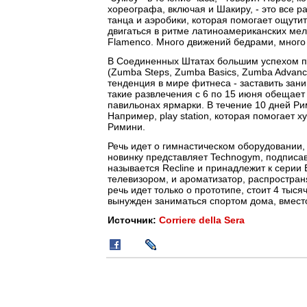
хореографа, включая и Шакиру, - это все ра
танца и аэробики, которая помогает ощути
двигаться в ритме латиноамериканских мел
Flamenco. Много движений бедрами, много 
В Соединенных Штатах большим успехом п
(Zumba Steps, Zumba Basics, Zumba Advanc
тенденция в мире фитнеса - заставить зан
такие развлечения с 6 по 15 июня обещает
павильонах ярмарки. В течение 10 дней Ри
Например, play station, которая помогает 
Римини.
Речь идет о гимнастическом оборудовании, 
новинку представляет Technogym, подписав
называется Recline и принадлежит к серии E
телевизором, и ароматизатор, распростран
речь идет только о прототипе, стоит 4 тыся
вынужден заниматься спортом дома, вместо
Источник:
Corriere della Sera