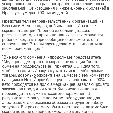
ускорению процесса распространения инфекционных
заболеваний. От истощения и инфекционных болезней в
Ираке уже умерло 700 тысяч детей.
Представители неправительственных организаций из
Бельгии и Нидерландов, побывавшие в Ираке, не
скрывают эмоций. "В одной из больниц Басры, -
рассказывает один врач, - на наших глазах скончался
ребенок. Когда матери сообщили о его смерти, она
спросила нас: "Что вы здесь делаете, вы виноваты во
всем происходящем!"
"Вне всякого сомнения, - продолжает представитель
"Медицины для третьего мира", - резолюция "нефть в
обмен на продовольствие", принятая ООН для того,
чтобы позволить Ираку закупать самые необходимые
товары, довольно эффективна". Вместе с тем комитет по
санкциям в Нью-Йорке блокирует тысячи заказов. 90%
вето приходятся на долю американцев, заявляющих, что
заказанная продукция может быть использована для
производства оружия массового поражения. В
результате в страну не поступает оборудование для
анестезии, что серьезным образом затрудняет работу
хирургов. В Ирак не могут быть поставлены автомобили
скорой помощи общей стоимостью 5 миллионов