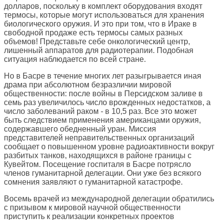
долларов, поскольку в комплект оборудования входят
термосы, которые могут использоваться для хранения
биологического оружия. И это при том, что в Ираке в
свободной продаже есть термосы самых разных
объемов! Представьте себе онкологический центр,
лишенный аппаратов для радиотерапии. Подобная
ситуация наблюдается по всей стране.
Но в Басре в течение многих лет разыгрывается иная
драма при абсолютном безразличии мировой
общественности: после войны в Персидском заливе в
семь раз увеличилось число врожденных недостатков, а
число заболеваний раком - в 10,5 раз. Все это может
быть следствием применения американцами оружия,
содержавшего обедненный уран. Миссия
представителей неправительственных организаций
сообщает о повышенном уровне радиоактивности вокруг
разбитых танков, находящихся в районе границы с
Кувейтом. Посещение госпиталя в Басре потрясло
членов гуманитарной делегации. Они уже без всякого
сомнения заявляют о гуманитарной катастрофе.
Восемь врачей из международной делегации обратились
с призывом к мировой научной общественности
приступить к реализации конкретных проектов