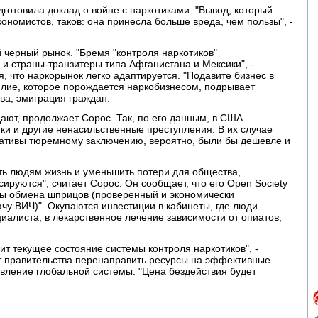
дготовила доклад о войне с наркотиками. "Вывод, который
ономистов, таков: она принесла больше вреда, чем пользы", -
 черный рынок. "Бремя "контроля наркотиков"
и страны-транзитеры типа Афганистана и Мексики", -
я, что наркорынок легко адаптируется. "Подавите бизнес в
силие, которое порождается наркобизнесом, подрывает
ва, эмиграция граждан.
ают, продолжает Сорос. Так, по его данным, в США
ки и другие ненасильственные преступления. В их случае
нативы тюремному заключению, вероятно, были бы дешевле и
ть людям жизнь и уменьшить потери для общества,
уются", считает Сорос. Он сообщает, что его Open Society
кты обмена шприцов (проверенный и экономически
у ВИЧ)". Окупаются инвестиции в кабинеты, где люди
алиста, в лекарственное лечение зависимости от опиатов,
т текущее состояние системы контроля наркотиков", -
ет правительства перенаправить ресурсы на эффективные
вление глобальной системы. "Цена бездействия будет