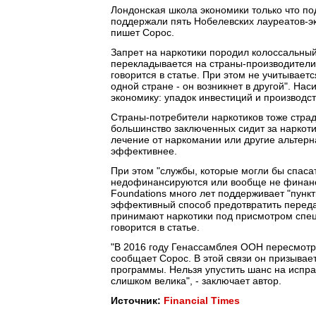
Лондонская школа экономики только что по
поддержали пять Нобелевских лауреатов-эк
пишет Сорос.
Запрет на наркотики породил колоссальный
перекладывается на страны-производители 
говорится в статье. При этом не учитываетс
одной стране - он возникнет в другой". На
экономику: упадок инвестиций и производст
Страны-потребители наркотиков тоже страд
большинство заключенных сидит за наркоти
лечение от наркомании или другие альтер
эффективнее.
При этом "службы, которые могли бы спаса
недофинансируются или вообще не финансир
Foundations много лет поддерживает "пун
эффективный способ предотвратить передач
принимают наркотики под присмотром специ
говорится в статье.
"В 2016 году Генассамблея ООН пересмотри
сообщает Сорос. В этой связи он призыва
программы. Нельзя упустить шанс на испра
слишком велика", - заключает автор.
Источник:
Financial Times