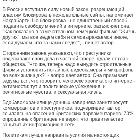
В России вступил в силу новый закон, разрешающий
властям блокировать нежелательные сайты, напоминает
Чакрабарти. Но блокировка - не единственный способ
подавить свободу мнений в интернете, разъясняет она.
"Как показано в замечательном немецком фильме "Жизнь
других", мы все ведем себя и самовыражаемся иначе,
если думаем, что за нами следят", - пишет автор.
Сторонники закона указывают, что преступники
обделывают свои дела в частной сфере, вдали от глаз
общества. "Что же, теперь надо вынудить строительные
фирмы установить потайные видеокамеры и микрофоны
во всех жилищах?" - вопрошает автор. Она призывает
задуматься, что говорит о человеке хроника его интернет-
активности: тут и политические убеждения, и
религиозные чувства, и сексуальная жизнь.
Вдобавок хранилище данных наверняка заинтересует
коммерсантов и преступников, подчеркивает автор,
ссылаясь на опасения британских парламентариев. 73%
опрошенных британцев не верят, что правительство
защитит их информацию в сети.
Политикам лучше направить усилия на настоящих