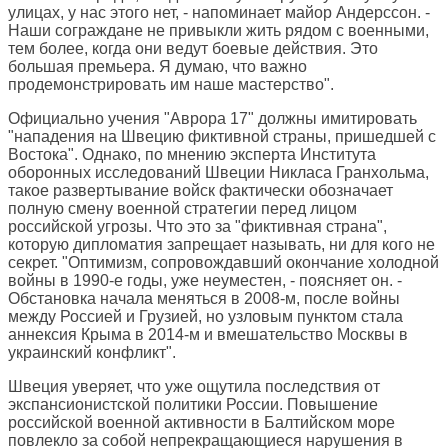
улицах, у нас этого нет, - напоминает майор Андерссон. -
Наши сограждане не привыкли жить рядом с военными,
тем более, когда они ведут боевые действия. Это
большая премьера. Я думаю, что важно
продемонстрировать им наше мастерство".
Официально учения "Аврора 17" должны имитировать
"нападения на Швецию фиктивной страны, пришедшей с
Востока". Однако, по мнению эксперта Института
оборонных исследований Швеции Никласа Гранхольма,
такое развертывание войск фактически обозначает
полную смену военной стратегии перед лицом
российской угрозы. Что это за "фиктивная страна",
которую дипломатия запрещает называть, ни для кого не
секрет. "Оптимизм, сопровождавший окончание холодной
войны в 1990-е годы, уже неуместен, - поясняет он. -
Обстановка начала меняться в 2008-м, после войны
между Россией и Грузией, но узловым пунктом стала
аннексия Крыма в 2014-м и вмешательство Москвы в
украинский конфликт".
Швеция уверяет, что уже ощутила последствия от
экспансионистской политики России. Повышение
российской военной активности в Балтийском море
повлекло за собой непрекращающиеся нарушения в