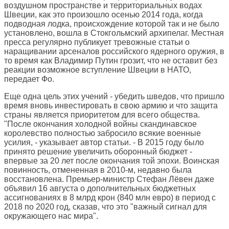
воздушном пространстве и территориальных водах
Швеции, как это произошло осенью 2014 года, когда
подводная лодка, происхождение которой так и не было
установлено, вошла в Стокгольмский архипелаг. Местная
пресса регулярно публикует тревожные статьи о
наращивании арсеналов российского ядерного оружия, в
то время как Владимир Путин грозит, что не оставит без
реакции возможное вступление Швеции в НАТО,
передает Фо.
Еще одна цель этих учений - убедить шведов, что пришло
время вновь инвестировать в свою армию и что защита
страны является приоритетом для всего общества.
"После окончания холодной войны скандинавское
королевство полностью забросило всякие военные
усилия, - указывает автор статьи. - В 2015 году было
принято решение увеличить оборонный бюджет -
впервые за 20 лет после окончания той эпохи. Воинская
повинность, отмененная в 2010-м, недавно была
восстановлена. Премьер-министр Стефан Лёвен даже
объявил 16 августа о дополнительных бюджетных
ассигнованиях в 8 млрд крон (840 млн евро) в период с
2018 по 2020 год, сказав, что это "важный сигнал для
окружающего нас мира".