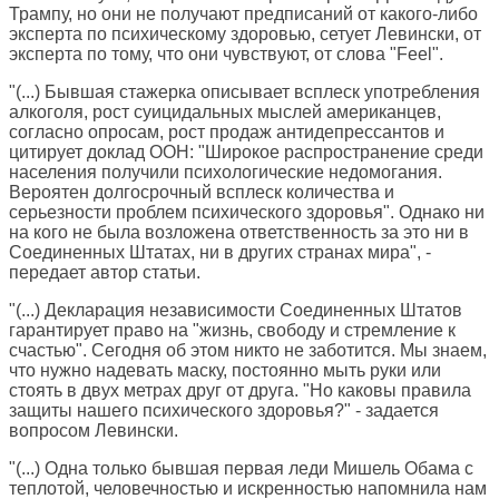
Трампу, но они не получают предписаний от какого-либо
эксперта по психическому здоровью, сетует Левински, от
эксперта по тому, что они чувствуют, от слова "Feel".
"(...) Бывшая стажерка описывает всплеск употребления
алкоголя, рост суицидальных мыслей американцев,
согласно опросам, рост продаж антидепрессантов и
цитирует доклад ООН: "Широкое распространение среди
населения получили психологические недомогания.
Вероятен долгосрочный всплеск количества и
серьезности проблем психического здоровья". Однако ни
на кого не была возложена ответственность за это ни в
Соединенных Штатах, ни в других странах мира", -
передает автор статьи.
"(...) Декларация независимости Соединенных Штатов
гарантирует право на "жизнь, свободу и стремление к
счастью". Сегодня об этом никто не заботится. Мы знаем,
что нужно надевать маску, постоянно мыть руки или
стоять в двух метрах друг от друга. "Но каковы правила
защиты нашего психического здоровья?" - задается
вопросом Левински.
"(...) Одна только бывшая первая леди Мишель Обама с
теплотой, человечностью и искренностью напомнила нам