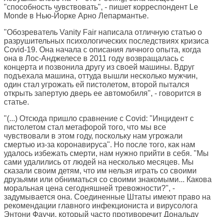
"способность чувствовать", - пишет корреспондент
Le
Monde
в Нью-Йорке Арно Лепармантье.
"Обозреватель Vanity Fair написала отличную статью о
разрушительных психологических последствиях кризиса
Covid-19. Она начала с описания личного опыта, когда
она в Лос-Анджелесе в 2011 году возвращалась с
концерта и позвонила другу из своей машины. Вдруг
подъехала машина, оттуда вышли несколько мужчин,
один стал угрожать ей пистолетом, второй пытался
открыть запертую дверь ее автомобиля", - говорится в
статье.
"(...) Отсюда пришло сравнение с Covid: "Инцидент с
пистолетом стал метафорой того, что мы все
чувствовали в этом году, поскольку нам угрожали
смертью из-за коронавируса". Но после того, как нам
удалось избежать смерти, нам нужно прийти в себя. "Мы
сами удалились от людей на несколько месяцев. Мы
сказали своим детям, что им нельзя играть со своими
друзьями или обниматься со своими знакомыми... Какова
моральная цена сегодняшней тревожности?", -
задумывается она. Соединенные Штаты имеют право на
рекомендации главного инфекциониста и вирусолога
Энтони Фаучи, который часто противоречит Дональду