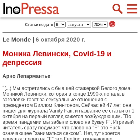
Статьи по дате
Le Monde |
6 октября 2020 г.
Моника Левински, Covid-19 и
депрессия
Арно Лепармантье
"(...) Мы встретились с бывшей стажеркой Белого дома
Моникой Левински, которая в конце 1990-х попала в
заголовки газет за сексуальные отношения с
президентом Биллом Клинтоном. Сейчас ей 47 лет, она
пишет для журнала Vanity Fair, и название ее статьи от 1
октября на первый взгляд кажется возбуждающим. "Во
время пандемии мы забыли слово на букву F". Игривый
читатель сразу подумает, что слово на "F" это Fuck,
означающее "заниматься сексом". Нет, тут кроется
ловушка: слово на "F" это Feeling, означающее