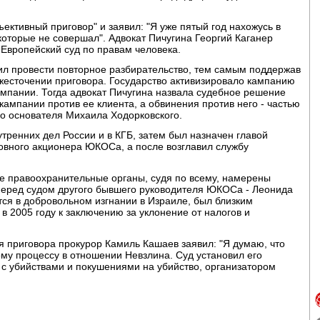
ъективный приговор" и заявил: "Я уже пятый год нахожусь в
которые не совершал". Адвокат Пичугина Георгий Каганер
Европейский суд по правам человека.
ил провести повторное разбирательство, тем самым поддержав
ужесточении приговора. Государство активизировало кампанию
пании. Тогда адвокат Пичугина назвала судебное решение
кампании против ее клиента, а обвинения против него - частью
о основателя Михаила Ходорковского.
тренних дел России и в КГБ, затем был назначен главой
овного акционера ЮКОСа, а после возглавил службу
ие правоохранительные органы, судя по всему, намерены
ь перед судом другого бывшего руководителя ЮКОСа - Леонида
тся в добровольном изгнании в Израиле, был близким
в 2005 году к заключению за уклонение от налогов и
 приговора прокурор Камиль Кашаев заявил: "Я думаю, что
ому процессу в отношении Невзлина. Суд установил его
 с убийствами и покушениями на убийство, организатором