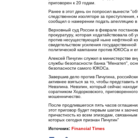
приговорен к 20 годам.
Ранее в этот день он попросил вынести "об
следственном изоляторе за преступления, 
сообщил о намерении подать апелляцию в 
Верховный суд России в феврале постанов
прокуратуру, которая ходатайствовала об 
против несуществующей ныне нефтяной ком
свидетельством усиления государственной 
политической кампании против ЮКОСа и ег
Алексей Пичугин служил в министерстве вну
службы безопасности банка "Менатеп", осн
безопасности самого ЮКОСа.
Завершив дело против Пичугина, российск
активнее взяться за то, чтобы представит
Невзлина. Невзлин, который сейчас находи
соратником Ходорковского, приговоренного 
мошенничество.
После продлившегося пять часов оглашения
этот приговор будет первым шагом к заочн
причастность ко всем эпизодам, связанным
которых сегодня признан Пичугин"
Источник:
Financial Times