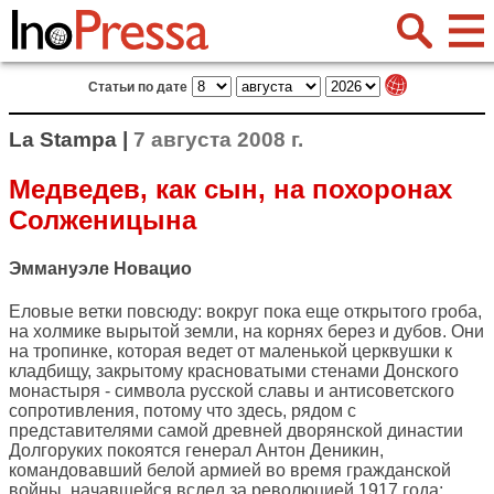
Статьи по дате
La Stampa |
7 августа 2008 г.
Медведев, как сын, на похоронах
Солженицына
Эммануэле Новацио
Еловые ветки повсюду: вокруг пока еще открытого гроба,
на холмике вырытой земли, на корнях берез и дубов. Они
на тропинке, которая ведет от маленькой церквушки к
кладбищу, закрытому красноватыми стенами Донского
монастыря - символа русской славы и антисоветского
сопротивления, потому что здесь, рядом с
представителями самой древней дворянской династии
Долгоруких покоятся генерал Антон Деникин,
командовавший белой армией во время гражданской
войны, начавшейся вслед за революцией 1917 года;