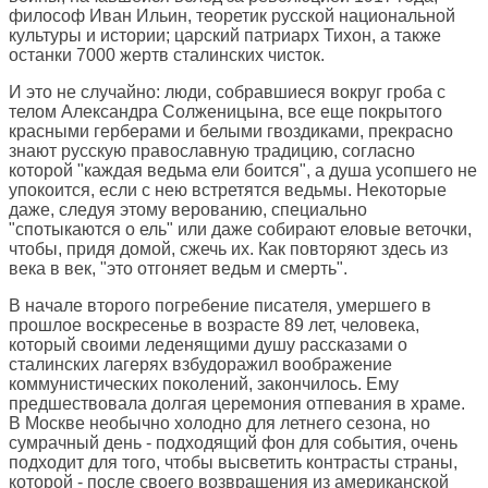
философ Иван Ильин, теоретик русской национальной
культуры и истории; царский патриарх Тихон, а также
останки 7000 жертв сталинских чисток.
И это не случайно: люди, собравшиеся вокруг гроба с
телом Александра Солженицына, все еще покрытого
красными герберами и белыми гвоздиками, прекрасно
знают русскую православную традицию, согласно
которой "каждая ведьма ели боится", а душа усопшего не
упокоится, если с нею встретятся ведьмы. Некоторые
даже, следуя этому верованию, специально
"спотыкаются о ель" или даже собирают еловые веточки,
чтобы, придя домой, сжечь их. Как повторяют здесь из
века в век, "это отгоняет ведьм и смерть".
В начале второго погребение писателя, умершего в
прошлое воскресенье в возрасте 89 лет, человека,
который своими леденящими душу рассказами о
сталинских лагерях взбудоражил воображение
коммунистических поколений, закончилось. Ему
предшествовала долгая церемония отпевания в храме.
В Москве необычно холодно для летнего сезона, но
сумрачный день - подходящий фон для события, очень
подходит для того, чтобы высветить контрасты страны,
которой - после своего возвращения из американской