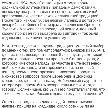
ссылки в 1994 году - Солженицын отводил роль
радикальной альтернативы западным демократиям,
поскольку она развивалась в соответствии с великой
православной, крестьянской и славянской традицией.
После того, как был убран еловый лапник, и до того, как
викарий святейшего Патриарха архиепископ Орехово-
Зуевский Алексий спел последний псалом, военный
караул произвел три выстрела из винтовок - так были
отданы военные почести усопшему.
И этот эпизод резко нарушил традицию - ужасный выбор,
по мнению тех, кто помнит солдат-охранников из ГУЛАГа,
где писатель-диссидент провел 8 лет, - пусть даже такой
ритуал оправдан военным прошлым Солженицына, у
которого имеются награды за участие в Отечественной
войне. Но именно это негармоничное и, на первый
взгляд, весьма неосторожное наложение породило
множество вопросов после церемонии в Донском
монастыре, где пять лет назад Нобелевский лауреат по
литературе просил быть похороненным: с кем тогда
говорил Солженицын, кто были его почитатели? Или, что
то же самое, какая Россия отдавала ему вчера почести?
Ответ во взглядах и в лицах людей - около тысячи
человек пришли на кладбище, около сотни были на