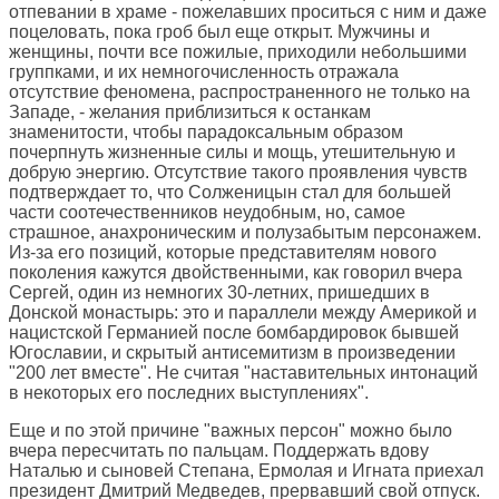
отпевании в храме - пожелавших проситься с ним и даже
поцеловать, пока гроб был еще открыт. Мужчины и
женщины, почти все пожилые, приходили небольшими
группками, и их немногочисленность отражала
отсутствие феномена, распространенного не только на
Западе, - желания приблизиться к останкам
знаменитости, чтобы парадоксальным образом
почерпнуть жизненные силы и мощь, утешительную и
добрую энергию. Отсутствие такого проявления чувств
подтверждает то, что Солженицын стал для большей
части соотечественников неудобным, но, самое
страшное, анахроническим и полузабытым персонажем.
Из-за его позиций, которые представителям нового
поколения кажутся двойственными, как говорил вчера
Сергей, один из немногих 30-летних, пришедших в
Донской монастырь: это и параллели между Америкой и
нацистской Германией после бомбардировок бывшей
Югославии, и скрытый антисемитизм в произведении
"200 лет вместе". Не считая "наставительных интонаций
в некоторых его последних выступлениях".
Еще и по этой причине "важных персон" можно было
вчера пересчитать по пальцам. Поддержать вдову
Наталью и сыновей Степана, Ермолая и Игната приехал
президент Дмитрий Медведев, прервавший свой отпуск.