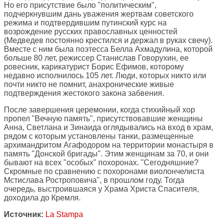
Но его присутствие было "политическим",
подчеркнувшим дань уважения жертвам советского
режима и подтвердившим путинский курс на
возрождение русских православных ценностей
(Медведев постоянно крестился и держал в руках свечу).
Вместе с ним была поэтесса Белла Ахмадулина, которой
больше 80 лет, режиссер Станислав Говорухин, ее
ровесник, карикатурист Борис Ефимов, которому
недавно исполнилось 105 лет. Люди, которых никто или
почти никто не помнит, анахронические живые
подтверждения жестокого закона забвения.
После завершения церемонии, когда стихийный хор
пропел "Вечную память", присутствовавшие женщины
Анна, Светлана и Зинаида оглядывались на вход в храм,
рядом с которым установлены танки, размещенные
архимандритом Агафодором на территории монастыря в
память "Донской бригады". Этим женщинам за 70, и они
бывают на всех "особых" похоронах. "Сегодняшние?
Скромные по сравнению с похоронами виолончелиста
Мстислава Ростроповича", в прошлом году. Тогда
очередь, выстроившаяся у Храма Христа Спасителя,
доходила до Кремля.
Источник:
La Stampa