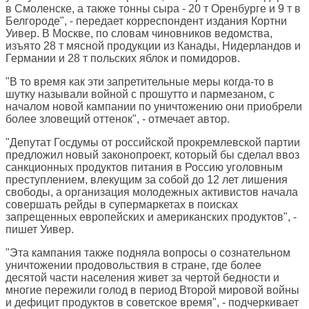
в Смоленске, а также тонны сыра - 20 т Оренбурге и 9 т в
Белгороде", - передает корреспондент издания Кортни
Уивер. В Москве, по словам чиновников ведомства,
изъято 28 т мясной продукции из Канады, Нидерландов и
Германии и 28 т польских яблок и помидоров.
"В то время как эти запретительные меры когда-то в
шутку называли войной с прошутто и пармезаном, с
началом новой кампании по уничтожению они приобрели
более зловещий оттенок", - отмечает автор.
"Депутат Госдумы от российской прокремлевской партии
предложил новый законопроект, который бы сделал ввоз
санкционных продуктов питания в Россию уголовным
преступлением, влекущим за собой до 12 лет лишения
свободы, а организация молодежных активистов начала
совершать рейды в супермаркетах в поисках
запрещенных европейских и американских продуктов", -
пишет Уивер.
"Эта кампания также подняла вопросы о сознательном
уничтожении продовольствия в стране, где более
десятой части населения живет за чертой бедности и
многие пережили голод в период Второй мировой войны
и дефицит продуктов в советское время", - подчеркивает