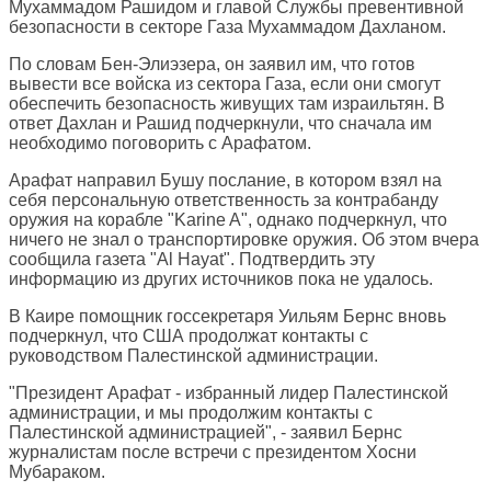
Мухаммадом Рашидом и главой Службы превентивной
безопасности в секторе Газа Мухаммадом Дахланом.
По словам Бен-Элиэзера, он заявил им, что готов
вывести все войска из сектора Газа, если они смогут
обеспечить безопасность живущих там израильтян. В
ответ Дахлан и Рашид подчеркнули, что сначала им
необходимо поговорить с Арафатом.
Арафат направил Бушу послание, в котором взял на
себя персональную ответственность за контрабанду
оружия на корабле "Karine A", однако подчеркнул, что
ничего не знал о транспортировке оружия. Об этом вчера
сообщила газета "Al Hayat". Подтвердить эту
информацию из других источников пока не удалось.
В Каире помощник госсекретаря Уильям Бернс вновь
подчеркнул, что США продолжат контакты с
руководством Палестинской администрации.
"Президент Арафат - избранный лидер Палестинской
администрации, и мы продолжим контакты с
Палестинской администрацией", - заявил Бернс
журналистам после встречи с президентом Хосни
Мубараком.