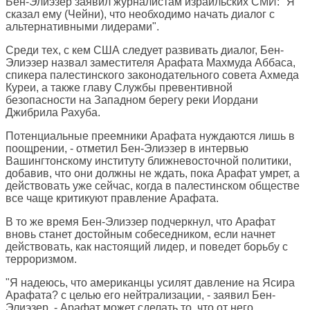
Бен-Элиэзер заявил журналистам израильских СМИ: "Я
сказал ему (Чейни), что необходимо начать диалог с
альтернативными лидерами".
Среди тех, с кем США следует развивать диалог, Бен-
Элиэзер назвал заместителя Арафата Махмуда Аббаса,
спикера палестинского законодательного совета Ахмеда
Куреи, а также главу Службы превентивной
безопасности на Западном берегу реки Иордани
Джибрила Рахуба.
Потенциальные преемники Арафата нуждаются лишь в
поощрении, - отметил Бен-Элиэзер в интервью
Вашингтонскому институту ближневосточной политики,
добавив, что они должны не ждать, пока Арафат умрет, а
действовать уже сейчас, когда в палестинском обществе
все чаще критикуют правление Арафата.
В то же время Бен-Элиэзер подчеркнул, что Арафат
вновь станет достойным собеседником, если начнет
действовать, как настоящий лидер, и поведет борьбу с
терроризмом.
"Я надеюсь, что американцы усилят давление на Ясира
Арафата? с целью его нейтрализации, - заявил Бен-
Элиэзер. - Арафат может сделать то, что от него