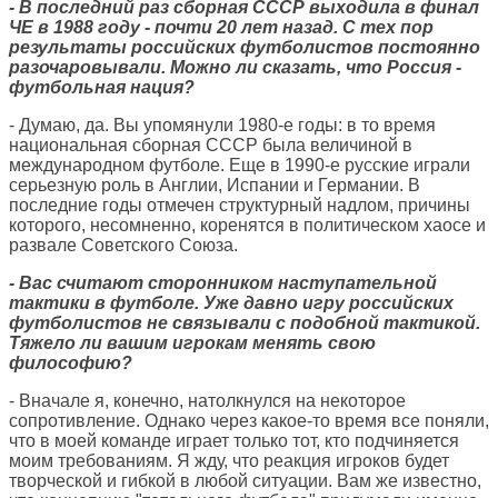
- В последний раз сборная СССР выходила в финал
ЧЕ в 1988 году - почти 20 лет назад. С тех пор
результаты российских футболистов постоянно
разочаровывали. Можно ли сказать, что Россия -
футбольная нация?
- Думаю, да. Вы упомянули 1980-е годы: в то время
национальная сборная СССР была величиной в
международном футболе. Еще в 1990-е русские играли
серьезную роль в Англии, Испании и Германии. В
последние годы отмечен структурный надлом, причины
которого, несомненно, коренятся в политическом хаосе и
развале Советского Союза.
- Вас считают сторонником наступательной
тактики в футболе. Уже давно игру российских
футболистов не связывали с подобной тактикой.
Тяжело ли вашим игрокам менять свою
философию?
- Вначале я, конечно, натолкнулся на некоторое
сопротивление. Однако через какое-то время все поняли,
что в моей команде играет только тот, кто подчиняется
моим требованиям. Я жду, что реакция игроков будет
творческой и гибкой в любой ситуации. Вам же известно,