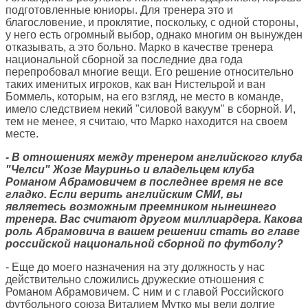
подготовленные юниоры. Для тренера это и
благословение, и проклятие, поскольку, с одной стороны,
у него есть огромный выбор, однако многим он вынужден
отказывать, а это больно. Марко в качестве тренера
национальной сборной за последние два года
перепробовал многие вещи. Его решение относительно
таких именитых игроков, как ван Нистельрой и ван
Боммель, которым, на его взгляд, не место в команде,
имело следствием некий "силовой вакуум" в сборной. И,
тем не менее, я считаю, что Марко находится на своем
месте.
- В отношениях между тренером английского клуба
"Челси" Жозе Мауриньо и владельцем клуба
Романом Абрамовичем в последнее время не все
гладко. Если верить английским СМИ, вы
являетесь возможным преемником нынешнего
тренера. Вас считают другом миллиардера. Какова
роль Абрамовича в вашем решении стать во главе
российской национальной сборной по футболу?
- Еще до моего назначения на эту должность у нас
действительно сложились дружеские отношения с
Романом Абрамовичем. С ним и с главой Российского
футбольного союза Виталием Мутко мы вели долгие