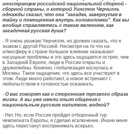
иностранцем российской национальной сборной -
сборной страны, о которой Уинстон Черчилль
однажды сказал, что она "загадка, завернутая в
тайну и помещенная внутрь головоломки". Как вы
вообще справляетесь с таким явлением, как
загадочная русская душа?
- Я очень уважаю Черчилля, но должен сказать, что я
знаком с другой Россией. Несмотря на то что на
атмосферу в стране большое влияние оказывают
насущные проблемы и это здесь ощущается острее, чем
в Западной Европе, люди в России открыты и
дружелюбны. Конечно, глобализация коснулась и
Москвы. Такое ощущение, что здесь все участвуют в
этом. Люди много работают, а новое встречают с
любопытством и готовностью осваивать.
-
О вас говорят как о стороннике трезвого образа
жизни. А вы уже имели опыт общения с
национальным русским напитком, водкой?
- Нет. Но, если Россия пройдет отборочный тур
чемпионата Европы, я сделаю исключение. Иначе меня
здесь перестанут воспринимать всерьез.