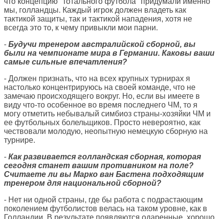
что концепцию "тотального футбола" придумали именно
мы, голландцы. Каждый игрок должен владеть как
тактикой защиты, так и тактикой нападения, хотя не
всегда это то, к чему привыкли мои парни.
-
Будучи тренером австралийской сборной, вы
были на чемпионате мира в Германии. Каковы ваши
самые сильные впечатления?
- Должен признать, что на всех крупных турнирах я
настолько концентрируюсь на своей команде, что не
замечаю происходящего вокруг. Но, если вы имеете в
виду что-то особенное во время последнего ЧМ, то я
могу отметить небывалый симбиоз страны-хозяйки ЧМ и
ее футбольных болельщиков. Просто невероятно, как
чествовали молодую, неопытную немецкую сборную на
турнире.
-
Как развивается голландская сборная, которая
сегодня станет вашим противником на поле?
Считаете ли вы Марко ван Бастена подходящим
тренером для национальной сборной?
- Нет ни одной страны, где бы работа с подрастающим
поколением футболистов велась на таком уровне, как в
Голландии. В результате появляются одаренные, хорошо