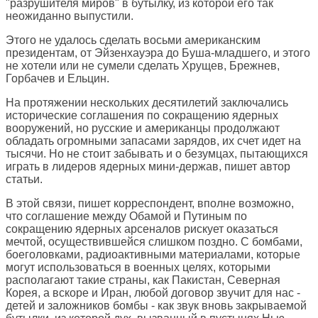
"разрушителя миров" в бутылку, из которой его так
неожиданно выпустили.
Этого не удалось сделать восьми американским
президентам, от Эйзенхауэра до Буша-младшего, и этого
не хотели или не сумели сделать Хрущев, Брежнев,
Горбачев и Ельцин.
На протяжении нескольких десятилетий заключались
исторические соглашения по сокращению ядерных
вооружений, но русские и американцы продолжают
обладать огромными запасами зарядов, их счет идет на
тысячи. Но не стоит забывать и о безумцах, пытающихся
играть в лидеров ядерных мини-держав, пишет автор
статьи.
В этой связи, пишет корреспондент, вполне возможно,
что соглашение между Обамой и Путиным по
сокращению ядерных арсеналов рискует оказаться
мечтой, осуществившейся слишком поздно. С бомбами,
боеголовками, радиоактивными материалами, которые
могут использоваться в военных целях, которыми
располагают такие страны, как Пакистан, Северная
Корея, а вскоре и Иран, любой договор звучит для нас -
детей и заложников бомбы - как звук вновь закрываемой