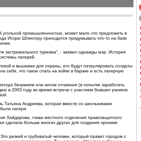
ей угольной промышленностью, может мало что предложить в
ода Игорю Шпектору приходится придумывать что-то на базе
личии.
ля экстремального туризма", - заявил однажды мэр. История
системы лагерей.
локой и вышками для охраны, его будут патрулировать солдаты
на себе, что такое спать на койке в бараке и есть лагерную
ектора безумием или актом отчаяния (в попытке заработать
дею в 2003 году во время встречи с участием бывших узников
вой.
ель Татьяна Андреева, которая вместе со школьниками
 были лагеря.
гения Хайдарова, глава местного отделения правозащитного
ая сделала больше многих других для создания хроники
 Это резкий и грубоватый человек, который правит городом с