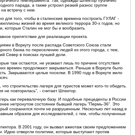
нергичного темперамента. Так, однажды Шпектор публично
одного парада, а также устроил резкий разнос группе
 на встречу с ним.
о для того, чтобы в сталинские времена построить ГУЛАГ -
миллионы жизней во время великого террора 30-х годов, но
и, которые Сталин не мог бы и вообразить.
лавное препятствие для реализации проекта.
ями в Воркуту после распада Советского Союза стали
ного банка по переселению людей из этого города, с тем,
й Север в поисках лучшей доли.
орые там остаются, не уезжают лишь по причине отсутствия
ских времен продолжают закрываться. Раньше в Воркуте было
сть. Закрываются целые поселки. В 1990 году в Воркуте жило
ысяч.
что строительство лагеря для туристов может кого-то обидеть.
 не повторилась", - считает Шпектор.
агерь как перевалочную базу. И подобные прецеденты в России
енее нетронутом состоянии бывший лагерь "Пермь-36". Это
рый сохранился почти не разрушенным. Несколько лет назад в
главным образом для исследователей, с тем, чтобы полученные
пектора. В 2001 году, он вызвал ажиотаж своим предложением
и. Идею отвергли политики, которые выступают против