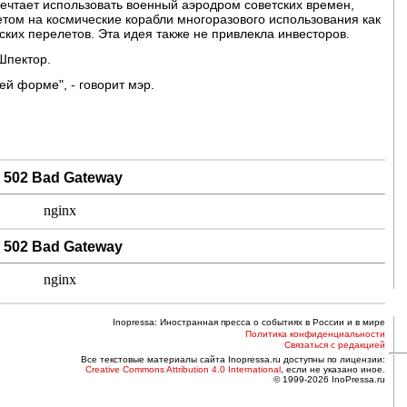
ечтает использовать военный аэродром советских времен,
етом на космические корабли многоразового использования как
ких перелетов. Эта идея также не привлекла инвесторов.
Шпектор.
ей форме", - говорит мэр.
502 Bad Gateway
nginx
502 Bad Gateway
nginx
Inopressa: Иностранная пресса о событиях в России и в мире
Политика конфиденциальности
Связаться с редакцией
Все текстовые материалы сайта Inopressa.ru доступны по лицензии:
Creative Commons Attribution 4.0 International
, если не указано иное.
© 1999-2026 InoPressa.ru