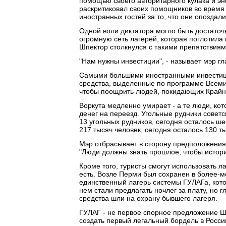
помощью своего авторитарного кулака и э
раскритиковал своих помощников во время 
иностранных гостей за то, что они опоздали
Одной воли диктатора могло быть достаточн
огромную сеть лагерей, которая поглотила 
Шпектор столкнулся с такими препятствиям
"Нам нужны инвестиции", - называет мэр г
Самыми большими иностранными инвестици
средства, выделенные по программе Всемир
чтобы поощрить людей, покидающих Крайни
Воркута медленно умирает - а те люди, кот
денег на переезд. Угольные рудники совет
13 угольных рудников, сегодня осталось ше
217 тысяч человек, сегодня осталось 130 т
Мэр отбрасывает в сторону предположения, 
"Люди должны знать прошлое, чтобы история
Кроме того, туристы смогут использовать л
есть. Возле Перми был сохранен в более-м
единственный лагерь системы ГУЛАГа, кото
нем стали предлагать ночлег за плату, но 
средства шли на охрану бывшего лагеря.
ГУЛАГ - не первое спорное предложение Ш
создать первый легальный бордель в Росси