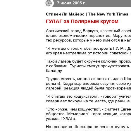
7 июня 2005 г.
Стивен Ли Майерс | The New York Times
ГУЛАГ за Полярным кругом
Арктический город Воркута, известный сво
плане экономических перспектив. Мэру гор
тех ресурсов, которые у него имеются в на
"Я мечтаю о том, чтобы построить ГУЛАГ. Д
его края неотделима от истории советской 
Такой лагерь будет окружен колючей прово
с собаками. Туристы смогут прочувствовать 
баланду.
Трудно сказать, можно ли назвать идею Шп
деньги). Когда мэр впервые озвучил свою и
лагерей, реакция людей была противоречи
"Я считаю это кощунством", - говорит учит
совершает походы на те места, где раньше
"Это - хуже, чем кощунство", - считает Ев
общества "Мемориал" - организации, котор
ужасов ГУЛАГа.
Но господина Шпектора не легко отпугнуть.