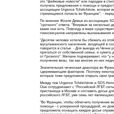
это "фейковые новости" или пародии в сти
получать предложения о помощи и предоста
ассоциации Urgence Tchétchénie, которая в
стремящимся попасть во Францию", - перед
По мнению Жоэля Демье из ассоциации SO
"срочного" ответа. "Впервые за несколько 
какие они есть. Повсюду в мире существую
гомосексуалов направлены высказывания и 
"Десятки человек хотели бы сбежать из эт
мусульманского населения, входящей в сост
говорится в статье. - Для выезда из Чечни
прятаться от собственной семьи, и суметь 
от Грозного". Мелани подчеркивает, что "у
получение визы, так как многие из них недо
Значительная чеченская диаспора во Франц
сдерживающим фактором. Поэтому некотор
которые тоже предложили открыть свои гра
Между тем Urgence Tchétchénie и SOS Homo
Они сотрудничают с "Российской ЛГБТ-сеть
пристанище в Москве и составить досье дл
российского ЛГБТ, уже семь лет являющая
"Во Франции, чтобы облегчить получение 
помощи - с ускоренной процедурой, но до
предложила оснащать каждое досье справко