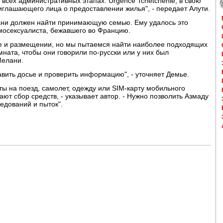
всех административных этапах. Urgence Tchétchénie, в свою
иглашающего лица о предоставлении жилья", - передает Алути.
лани должен найти принимающую семью. Ему удалось это
омосексуалиста, бежавшего во Францию.
е и размещении, но мы пытаемся найти наиболее подходящих
мната, чтобы они говорили по-русски или у них был
Мелани.
авить досье и проверить информацию", - уточняет Демье.
ы на поезд, самолет, одежду или SIM-карту мобильного
ют сбор средств, - указывает автор. - Нужно позволить Азмаду
ледований и пыток".