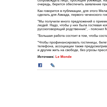
сопровождать лицо, просящее убежище, на 
очередь, берется обеспечить заявление пр
Как говорится в публикации, для этого Ме
сделать для Азмада, первого чеченского г
"Мы получили много предложений о прием
людей. Надо, чтобы у них была гостевая ко
русскоговорящий родственник", - пояснил 
"Большая работа состоит в том, чтобы сост
"Чтобы профинансировать гостиницы, билет
телефона, ассоциации также предусматрива
и другим жить на свободе, без угрозы прес
Источник:
Le Monde