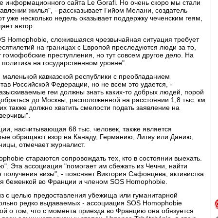
ле информационного сайта Le Gorafi. Но очень скоро мы стали
влении жилья", - рассказывает Гийом Мелани, создатель
от уже несколько недель оказывает поддержку чеченским геям,
ает автор.
S Homophobie, сложившаяся чрезвычайная ситуация требует
десятилетий на границах с Европой преследуются люди за то,
т гомофобские преступления, но тут совсем другое дело. На
политика на государственном уровне".
ой маленькой кавказской республики с преобладанием
ав Российской Федерации, но не всем это удается, -
 разыскиваемые геи должны знать каких-то добрых людей, порой
добраться до Москвы, расположенной на расстоянии 1,8 тыс. км
 них также должно хватить смелости подать заявление на
верчивы".
ии, насчитывающая 68 тыс. человек, также является
ые обращают взор на Канаду, Германию, Литву или Данию,
ницы, отмечает журналист.
phobie стараются сопровождать тех, кто в состоянии выехать.
ю". Эта ассоциация "помогает им сбежать из Чечни, найти
я получения визы", - поясняет Виктория Сафонцева, активистка
ся беженкой во Франции и членом SOS Homophobie.
виз с целью предоставления убежища или гуманитарной
вольно редко выдаваемых - ассоциация SOS Homophobie
й о том, что с момента приезда во Францию она обязуется