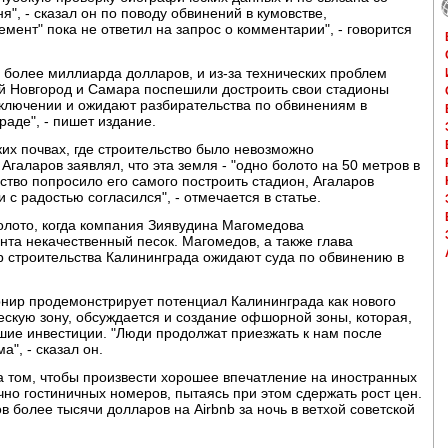
я", - сказал он по поводу обвинений в кумовстве,
мент" пока не ответил на запрос о комментарии", - говорится
н более миллиарда долларов, и из-за технических проблем
й Новгород и Самара поспешили достроить свои стадионы
аключении и ожидают разбирательства по обвинениям в
раде", - пишет издание.
их почвах, где строительство было невозможно
галаров заявлял, что эта земля - "одно болото на 50 метров в
ьство попросило его самого построить стадион, Агаларов
и с радостью согласился", - отмечается в статье.
олото, когда компания Зиявудина Магомедова
та некачественный песок. Магомедов, а также глава
 строительства Калининграда ожидают суда по обвинению в
урнир продемонстрирует потенциал Калининграда как нового
ческую зону, обсуждается и создание офшорной зоны, которая,
шие инвестиции. "Люди продолжат приезжать к нам после
", - сказал он.
а том, чтобы произвести хорошее впечатление на иностранных
чно гостиничных номеров, пытаясь при этом сдержать рост цен.
 более тысячи долларов на Airbnb за ночь в ветхой советской