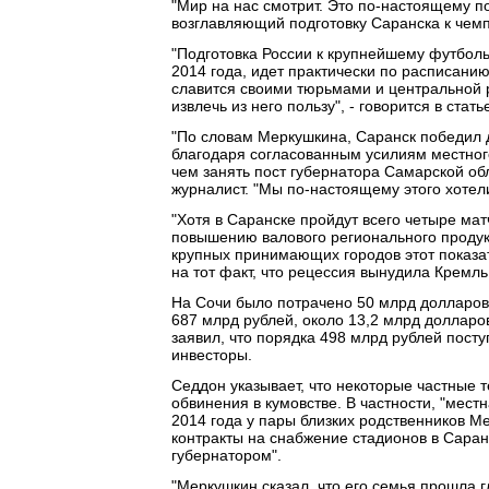
"Мир на нас смотрит. Это по-настоящему п
возглавляющий подготовку Саранска к чемп
"Подготовка России к крупнейшему футбол
2014 года, идет практически по расписан
славится своими тюрьмами и центральной р
извлечь из него пользу", - говорится в стать
"По словам Меркушкина, Саранск победил 
благодаря согласованным усилиям местного
чем занять пост губернатора Самарской обл
журналист. "Мы по-настоящему этого хотели
"Хотя в Саранске пройдут всего четыре мат
повышению валового регионального продукта
крупных принимающих городов этот показате
на тот факт, что рецессия вынудила Кремль 
На Сочи было потрачено 50 млрд долларов,
687 млрд рублей, около 13,2 млрд долларо
заявил, что порядка 498 млрд рублей пост
инвесторы.
Седдон указывает, что некоторые частные 
обвинения в кумовстве. В частности, "мес
2014 года у пары близких родственников 
контракты на снабжение стадионов в Саран
губернатором".
"Меркушкин сказал, что его семья прошла 