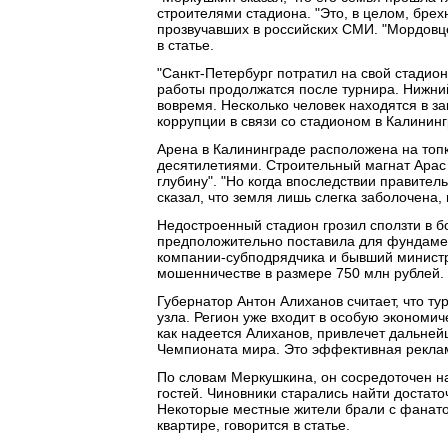
строителями стадиона. "Это, в целом, брехн
прозвучавших в российских СМИ. "Мордовце
в статье.
"Санкт-Петербург потратил на свой стадио
работы продолжатся после турнира. Нижни
вовремя. Несколько человек находятся в з
коррупции в связи со стадионом в Калининг
Арена в Калининграде расположена на топк
десятилетиями. Строительный магнат Арас А
глубину". "Но когда впоследствии правител
сказал, что земля лишь слегка заболочена, 
Недостроенный стадион грозил сползти в б
предположительно поставила для фундамен
компании-субподрядчика и бывший министр
мошенничестве в размере 750 млн рублей.
Губернатор Антон Алиханов считает, что т
узла. Регион уже входит в особую экономи
как надеется Алиханов, привлечет дальней
Чемпионата мира. Это эффективная реклама
По словам Меркушкина, он сосредоточен н
гостей. Чиновники старались найти достато
Некоторые местные жители брали с фанатов
квартире, говорится в статье.