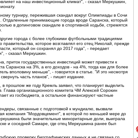
овлияет на наш инвестиционный климат", - сказал Меркушкин,
ионату.
ьному турниру, пережившая скандал вокруг Олимпиады в Сочи
ию. Отдаленные принимающие города вроде Саранска, который
олью в допинговом скандале в спортивной ходьбе, стремятся
е.
другие города с более глубокими футбольными традициями
 правительства, которое возглавлял его отец Николай, прежде
асти, который он сохранял до 2017 года", - передает
", - сказал Меркушкин.
ча, приток государственных инвестиций может привести к
 Саранска на 3%, а его доходов - на 4%, тогда как для более
ль вполовину меньше", - говорится в статье. "И это несмотря
свернуть часть планов", - пишет издание.
 в прошлом же году Кремль заявил, что планирует выделить
в. Глава организационного комитета ЧМ Алексей Сорокин
упает из госбюджета, а остальное финансируют частные
тендеры, связанные с подготовкой к мундиалю, вызвали
тная компания "Мордовцемент", в которой по меньшей мере до
Меркушкина были значительные миноритарные доли, выиграла
ске и соседней Самаре, где отец Меркушкина ранее был
глубокую проверку биографических данных и не связана со