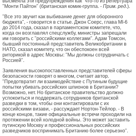
высмеяла эти предупреждения как "что-то из репертуара
"Монти Пайтон" (британская комик-группа. -
Прим. ред.
).
"Все это звучит как выбивание денег для оборонного
бюджета", - говорится в статье. Джон Соерс, глава MI-6
до 2014 года, сказал в парламентском комитете, что,
когда он возглавлял спецслужбу, министры запрещали
им говорить с "российскими коллегами". Адам Томсон,
бывший постоянный представитель Великобритании в
НАТО, сказал комитету, что он обеспокоен всей
риторикой в адрес Москвы: "Мы должны сотрудничать с
Россией".
Заявления высокопоставленных представителей сферы
безопасности говорят о многом, считает автор.
"Предотвратит ли взаимодействие с Путиным будущие
попытки убивать российских шпионов в Британии?
Возможно, нет. Но британское правительство должно
успокоиться и поддержать сотрудников британской
разведки в том, чтобы они контактировали с их
российскими визави, - рассуждает Нортон-Тейлор. - В
конце концов, такие официальные встречи проходили на
протяжении всей холодной войны. Это может заставить
путинскую Москву и профессиональных российских
разведчиков воспринимать Британию более серьезно".