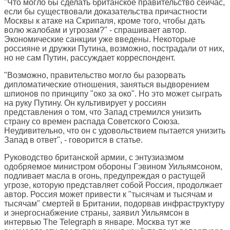
"Что могло бы сделать британское правительство сейчас,
если бы существовали доказательства причастности
Москвы к атаке на Скрипаля, кроме того, чтобы дать
волю жалобам и угрозам?" - спрашивает автор.
Экономические санкции уже введены. Некоторые
россияне и дружки Путина, возможно, пострадали от них,
но не сам Путин, рассуждает корреспондент.
"Возможно, правительство могло бы разорвать
дипломатические отношения, заняться выдворением
шпионов по принципу "око за око". Но это может сыграть
на руку Путину. Он культивирует у россиян
представления о том, что Запад стремился унизить
страну со времен распада Советского Союза.
Неудивительно, что он с удовольствием пытается унизить
Запад в ответ", - говорится в статье.
Руководство британской армии, с энтузиазмом
одобряемое министром обороны Гэвином Уильямсоном,
подливает масла в огонь, предупреждая о растущей
угрозе, которую представляет собой Россия, продолжает
автор. Россия может привести к "тысячам и тысячам и
тысячам" смертей в Британии, подорвав инфраструктуру
и энергоснабжение страны, заявил Уильямсон в
интервью The Telegraph в январе. Москва тут же