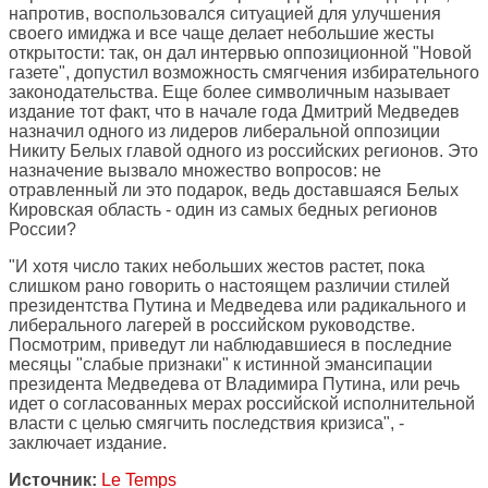
напротив, воспользовался ситуацией для улучшения
своего имиджа и все чаще делает небольшие жесты
открытости: так, он дал интервью оппозиционной "Новой
газете", допустил возможность смягчения избирательного
законодательства. Еще более символичным называет
издание тот факт, что в начале года Дмитрий Медведев
назначил одного из лидеров либеральной оппозиции
Никиту Белых главой одного из российских регионов. Это
назначение вызвало множество вопросов: не
отравленный ли это подарок, ведь доставшаяся Белых
Кировская область - один из самых бедных регионов
России?
"И хотя число таких небольших жестов растет, пока
слишком рано говорить о настоящем различии стилей
президентства Путина и Медведева или радикального и
либерального лагерей в российском руководстве.
Посмотрим, приведут ли наблюдавшиеся в последние
месяцы "слабые признаки" к истинной эмансипации
президента Медведева от Владимира Путина, или речь
идет о согласованных мерах российской исполнительной
власти с целью смягчить последствия кризиса", -
заключает издание.
Источник:
Le Temps