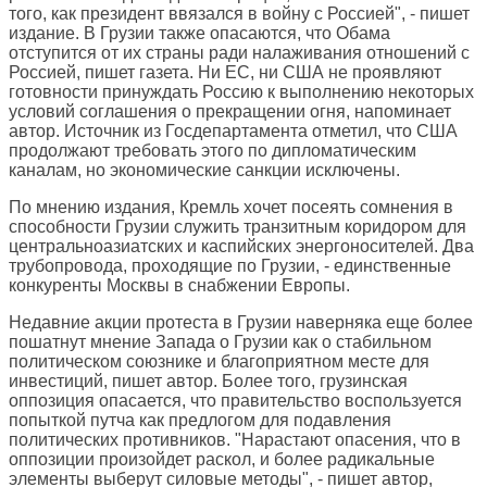
того, как президент ввязался в войну с Россией", - пишет
издание. В Грузии также опасаются, что Обама
отступится от их страны ради налаживания отношений с
Россией, пишет газета. Ни ЕС, ни США не проявляют
готовности принуждать Россию к выполнению некоторых
условий соглашения о прекращении огня, напоминает
автор. Источник из Госдепартамента отметил, что США
продолжают требовать этого по дипломатическим
каналам, но экономические санкции исключены.
По мнению издания, Кремль хочет посеять сомнения в
способности Грузии служить транзитным коридором для
центральноазиатских и каспийских энергоносителей. Два
трубопровода, проходящие по Грузии, - единственные
конкуренты Москвы в снабжении Европы.
Недавние акции протеста в Грузии наверняка еще более
пошатнут мнение Запада о Грузии как о стабильном
политическом союзнике и благоприятном месте для
инвестиций, пишет автор. Более того, грузинская
оппозиция опасается, что правительство воспользуется
попыткой путча как предлогом для подавления
политических противников. "Нарастают опасения, что в
оппозиции произойдет раскол, и более радикальные
элементы выберут силовые методы", - пишет автор,