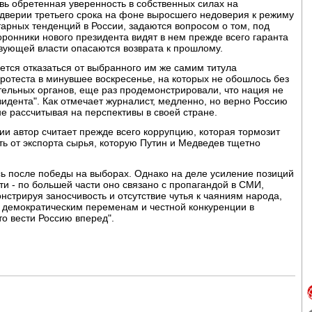
овь обретенная уверенность в собственных силах на
ддверии третьего срока на фоне выросшего недоверия к режиму
арных тенденций в России, задаются вопросом о том, под
оронники нового президента видят в нем прежде всего гаранта
вующей власти опасаются возврата к прошлому.
дется отказаться от выбранного им же самим титула
ротеста в минувшее воскресенье, на которых не обошлось без
ельных органов, еще раз продемонстрировали, что нация не
идента". Как отмечает журналист, медленно, но верно Россию
е рассчитывая на перспективы в своей стране.
 автор считает прежде всего коррупцию, которая тормозит
ть от экспорта сырья, которую Путин и Медведев тщетно
ись после победы на выборах. Однако на деле усиление позиций
ти - по большей части оно связано с пропагандой в СМИ,
стрируя заносчивость и отсутствие чутья к чаяниям народа,
к демократическим переменам и честной конкуренции в
сто вести Россию вперед".