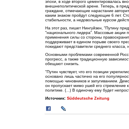
эпохи, в ходе второго цементировалась вн
внешнеполитической арене. Теперь, в пре
граждане, отмечающие нарастание авторит
каким знаком пройдут следующие 6 лет. Ст
стабильности, а недовольные курсом дейст
На этот раз, пишет Нингуйзен, "Путину при
"национального лидера". Массовые акции п
применения силы со стороны правоохранит
поддерживает в едином порыве своего през
покидают представители среднего класса, н
Основными проблемами современной России
прогресс, а также традиционную зависимос
обещают снизить.
"Путин чувствует, что его позиции укрепил
основано лишь частично на его популярнос
помощью чиновников и запугиванием. Демон
он пропускает мимо ушей его стремление 
политике. (...) В одиночку ему будет непро
Источник:
Süddeutsche Zeitung