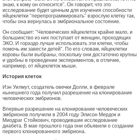
знаю, к кому он относится". Он говорит, что это
исследование будет ценным для изучения способности
яйцеклетки "перепрограммировать" взрослую клетку так,
чтобы она вернулась в эмбриональное состояние.
Он сообщает: "Человеческих яйцеклеток крайне мало, и
большинство из них поступает от женщин, проходящих
ЭКО. И гораздо лучше использовать эти клетки, чтобы
помочь им завести детей". По его словам, яйцеклетки
коровы были выбраны, поскольку они достаточно крупны
и удобны в проведении экспериментов, в отличие,
например, от яйцеклеток мыши.
История клеток
Иэн Уилмут, создатель овечки Долли, в феврале
нынешнего года получил разрешение на клонирование
человеческих эмбрионов.
Впервые разрешение на клонирование человеческих
эмбрионов получили в 2004 году Элисон Мердок и
Миодраг Стойкович, проводившие исследование
диабета. В мае прошлого года они объявили о создании
первого клонированного эмбриона.