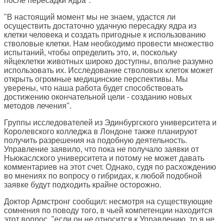
после пересадки ядра".
"В настоящий момент мы не знаем, удастся ли
осуществить достаточно удачную пересадку ядра из
клетки человека и создать пригодные к использованию
стволовые клетки. Нам необходимо провести множество
испытаний, чтобы определить это, и, поскольку
яйцеклетки животных широко доступны, вполне разумно
использовать их. Исследование стволовых клеток может
открыть огромные медицинские перспективы. Мы
уверены, что наша работа будет способствовать
достижению окончательной цели - созданию новых
методов лечения".
Группы исследователей из Эдинбургского университета и
Королевского колледжа в Лондоне также планируют
получить разрешения на подобную деятельность.
Управление заявило, что пока не получало заявки от
Ньюкаслского университета и потому не может давать
комментариев на этот счет. Однако, судя по расхождению
во мнениях по вопросу о гибридах, к любой подобной
заявке будут подходить крайне осторожно.
Доктор Армстронг сообщил: несмотря на существующие
сомнения по поводу того, в чьей компетенции находится
этот вопрос, "если он не относится к Управлению, то я не