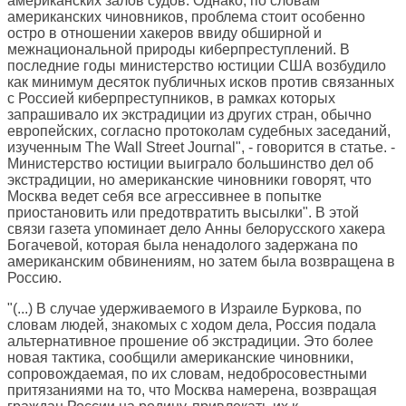
американских залов судов. Однако, по словам
американских чиновников, проблема стоит особенно
остро в отношении хакеров ввиду обширной и
межнациональной природы киберпреступлений. В
последние годы министерство юстиции США возбудило
как минимум десяток публичных исков против связанных
с Россией киберпреступников, в рамках которых
запрашивало их экстрадиции из других стран, обычно
европейских, согласно протоколам судебных заседаний,
изученным The Wall Street Journal", - говорится в статье. -
Министерство юстиции выиграло большинство дел об
экстрадиции, но американские чиновники говорят, что
Москва ведет себя все агрессивнее в попытке
приостановить или предотвратить высылки". В этой
связи газета упоминает дело Анны белорусского хакера
Богачевой, которая была ненадолого задержана по
американским обвинениям, но затем была возвращена в
Россию.
"(...) В случае удерживаемого в Израиле Буркова, по
словам людей, знакомых с ходом дела, Россия подала
альтернативное прошение об экстрадиции. Это более
новая тактика, сообщили американские чиновники,
сопровождаемая, по их словам, недобросовестными
притязаниями на то, что Москва намерена, возвращая