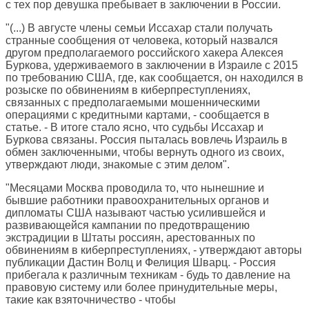
с тех пор девушка пребывает в заключении в России.
"(...) В августе члены семьи Иссахар стали получать
странные сообщения от человека, который назвался
другом предполагаемого российского хакера Алексея
Буркова, удерживаемого в заключении в Израиле с 2015
по требованию США, где, как сообщается, он находился в
розыске по обвинениям в киберпреступлениях,
связанных с предполагаемыми мошенническими
операциями с кредитными картами, - сообщается в
статье. - В итоге стало ясно, что судьбы Иссахар и
Буркова связаны. Россия пыталась вовлечь Израиль в
обмен заключенными, чтобы вернуть одного из своих,
утверждают люди, знакомые с этим делом".
"Месяцами Москва проводила то, что нынешние и
бывшие работники правоохранительных органов и
дипломаты США называют частью усилившейся и
развивающейся кампании по предотвращению
экстрадиции в Штаты россиян, арестованных по
обвинениям в киберпреступлениях, - утверждают авторы
публикации Дастин Волц и Фелиция Шварц. - Россия
прибегала к различным техникам - будь то давление на
правовую систему или более принудительные меры,
такие как взяточничество - чтобы