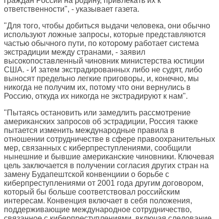
граждан России на родину, привлекать их к
ответственности", - указывает газета.
"Для того, чтобы добиться выдачи человека, они обычно
используют ложные запросы, которые представляются
частью обычного пути, по которому работает система
экстрадиции между странами, - заявил
высокопоставленный чиновник министерства юстиции
США. - И затем экстрадированных либо не судят, либо
выносят предельно легкие приговоры, и, конечно, мы
никогда не получим их, потому что они вернулись в
Россию, откуда их никогда не экстрадируют к нам".
"Пытаясь остановить или замедлить рассмотрение
американских запросов об эстрадиции, Россия также
пытается изменить международные правила в
отношении сотрудничестве в сфере правоохранительных
мер, связанных с киберпреступлениями, сообщили
нынешние и бывшие американские чиновники. Ключевая
цель заключается в получении согласия других стран на
замену Будапештской конвенциии о борьбе с
киберпреступлениями от 2001 года другим договором,
который бы больше соответствовал российским
интересам. Конвенция включает в себя положения,
поддерживающие международное сотрудничество,
связанное с киберпреступлениями, включая следование