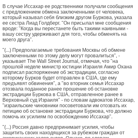
В случае Иссахар ее родственники получали сообщения
с предложением обмена заключенными от человека,
который называл себя близким другом Буркова, указала
ее сестра Лиад Голдберг. "Он присылал мне сообщения
вроде: "Когда вы перестанете быть такими наивными -
вашу сестру удерживают для того, чтобы обменять на
моего друга".
"(...) Предполагаемые требования Москвы об обмене
заключенными по этому делу могут провалиться", -
указывает The Wall Street Journal, отмечая, что "на
прошлой неделе министр юстиции Израиля Амир Охана
подписал распоряжение об экстрадиции, согласно
которому Бурков будет отправлен в США, где ему
предъявят обвинения", а "во вторник семья Иссахар
отозвала поданное ранее прошение об остановке
экстрадиции Буркова в США, отправленное ранее в
Верховный суд Израиля" - по словам адвокатов Иссахар,
"израильские чиновники посоветовали им отозвать их
петицию об остановке экстрадиции Буркова, что должно
помочь их усилиям по освобождению Иссахар".
"(...) Россия давно предпринимает усилия, чтобы
защитить своих находящихся за рубежом граждан от