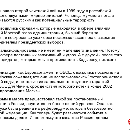
начала второй чеченской войны в 1999 году в российской
около двух тысяч мирных жителей. Чеченцы мужского пола в
риваются русскими как потенциальные террористы.
оводились отрядами, которые находятся в сфере влияния
й Москвой глава администрации, бывший борец за
, в воскресенье уже через несколько часов после закрытия
едителем президентских выборов.
сфальсифицированы, не имеет ни малейшего значения. Потому
сфере постоянных запугиваний и угроз. А с другой - после того
андидатов, которые могли противостоять Кадырову, никакого
низации, как Европарламент и ОБСЕ, отказались посылать на
осква сожалеет, что они не воспользовались "гостеприимством
й воды, и не только из-за реального отсутствия гарантий
СЕ для Чечни, срок действия которого истек в конце 2002
сопротивления Москвы.
орым в марте предшествовал такой же постановочный
ти в России, опустится на более низкий уровень. Она, как
 уже была решена на референдуме, который безвозвратно
ой Федерации. Как теперь будут развиваться события в
ченским делом. И, поскольку это касается Россия, делом