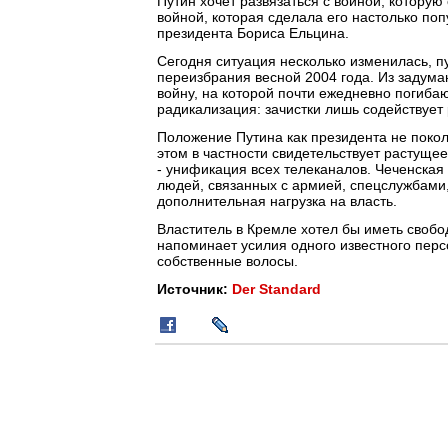
Путин хочет развязаться с войной, которую 
войной, которая сделала его настолько по
президента Бориса Ельцина.
Сегодня ситуация несколько изменилась, п
переизбрания весной 2004 года. Из задума
войну, на которой почти ежедневно погиба
радикализация: зачистки лишь содействует 
Положение Путина как президента не поколе
этом в частности свидетельствует растущ
- унификация всех телеканалов. Чеченская
людей, связанных с армией, спецслужбами,
дополнительная нагрузка на власть.
Властитель в Кремле хотел бы иметь свобод
напоминает усилия одного известного перс
собственные волосы.
Источник:
Der Standard