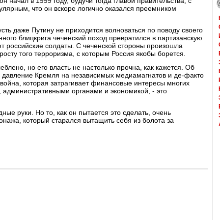
он начал в 1999 году, будучи тогда главой правительства, с
пулярным, что он вскоре логично оказался преемником
усть даже Путину не приходится волноваться по поводу своего
нного блицкрига чеченский поход превратился в партизанскую
ют российские солдаты. С чеченской стороны произошла
росту того терроризма, с которым Россия якобы борется.
блено, но его власть не настолько прочна, как кажется. Об
ее давление Кремля на независимых медиамагнатов и де-факто
 война, которая затрагивает финансовые интересы многих
 административными органами и экономикой, - это
ные руки. Но то, как он пытается это сделать, очень
онажа, который старался вытащить себя из болота за