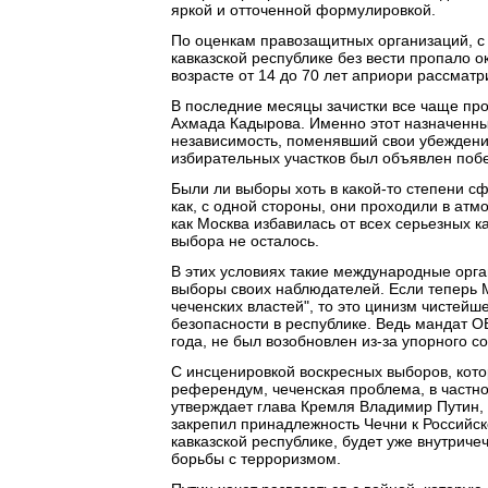
яркой и отточенной формулировкой.
По оценкам правозащитных организаций, с 
кавказской республике без вести пропало 
возрасте от 14 до 70 лет априори рассмат
В последние месяцы зачистки все чаще пр
Ахмада Кадырова. Именно этот назначенны
независимость, поменявший свои убеждения
избирательных участков был объявлен поб
Были ли выборы хоть в какой-то степени 
как, с одной стороны, они проходили в атмо
как Москва избавилась от всех серьезных к
выбора не осталось.
В этих условиях такие международные орга
выборы своих наблюдателей. Если теперь М
чеченских властей", то это цинизм чистейше
безопасности в республике. Ведь мандат ОБ
года, не был возобновлен из-за упорного 
С инсценировкой воскресных выборов, кот
референдум, чеченская проблема, в частнос
утверждает глава Кремля Владимир Путин,
закрепил принадлежность Чечни к Российск
кавказской республике, будет уже внутриче
борьбы с терроризмом.