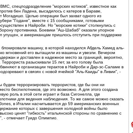
x ВМС, спецподразделение "морских котиков", известное как
ротив бен Ладена, высадилось с катеров в Бараве,
т Могадишо. Целью операции был захват одного из
убери "Годане", вместе с 15 сообщниками, готовыми
осуществлен в Найроби. Но "морские котики" столкнулись с
борону противника. Боевики "Аш-Шабаб" оказали упорное
 упущен, и американцам пришлось отступить при поддержке
я блокировали машину, в которой находился Абдель Хамед аль-
лько мгновений его вытащили из машины и увезли. Вечером
адержан и доставлен в надежное место за границей, вероятно,
. Террориста разыскивали 15 лет, за его голову была
обвиняют в организации терактов в Найроби и Дар-эс-Саламе в
одозревают в связях с новой ячейкой "Аль-Каиды" в Ливии", -
ы будем терроризировать террористов, где бы они ни
место беспилотников, где это возможно. А для этого создана
вую роль в этой сети играет и база Сигонелла, где
лотники для ведения наблюдения. То же самое можно сказать
Jones, в Италии насчитывается до 59 американских военных
одержание которых с завершения холодной войны было
высоко ценят "гибкость" итальянской стороны по сравнению с
", - отмечает Гуидо Олимпио.