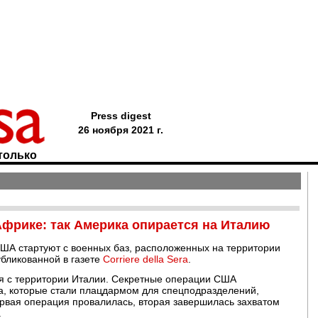
Press digest
26 ноября 2021 г.
только
Африке: так Америка опирается на Италию
А стартуют с военных баз, расположенных на территории
убликованной в газете
Corriere della Sera
.
ся с территории Италии. Секретные операции США
а, которые стали плацдармом для спецподразделений,
вая операция провалилась, вторая завершилась захватом
.