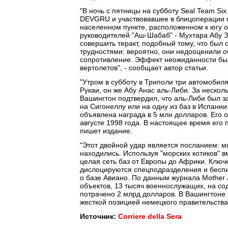
"В ночь с пятницы на субботу Seal Team Si
DEVGRU и участвовавшее в блицоперации п
населенном пункте, расположенном к югу о
руководителей "Аш-Шабаб" - Мухтара Абу З
совершить теракт, подобный тому, что был 
трудностями: вероятно, они недооценили о
сопротивление. Эффект неожиданности был
вертолетов", - сообщает автор статьи.
"Утром в субботу в Триполи три автомобил
Рукаи, он же Абу Анас аль-Либи. За неско
Вашингтон подтвердил, что аль-Либи был з
на Сигонеллу или на одну из баз в Испании
объявлена награда в 5 млн долларов. Его 
августе 1998 года. В настоящее время его п
пишет издание.
"Этот двойной удар является посланием: м
находились. Используя "морских котиков" в
целая сеть баз от Европы до Африки. Ключе
дислоцируются спецподразделения и беспи
о базе Авиано. По данным журнала Mother 
объектов, 13 тысяч военнослужащих, на с
потрачено 2 млрд долларов. В Вашингтоне 
жесткой позицией немецкого правительства
Источник:
Corriere della Sera