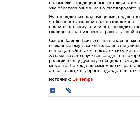
паломники - традиционные католики, котор
уже обратила внимание на этот парадокс: 
Нужно подняться над эмоциями, над сенти
чтобы понять значение такого феномена. П
нравится это кому-то или нет, приходится 
границы и сплотить самых разных людей в
Смерть Кароля Войтылы, планетарная скор
возданные ему, засвидетельствовали униве
воплощал. Они также показали силу мечты
Хатами, как это случится сегодня на похо
религий в одну духовную общность. Это дор
моменте. Но когда невозможное вчера стан
это означает, что дороги надежды еще откр
Источник:
Le Temps