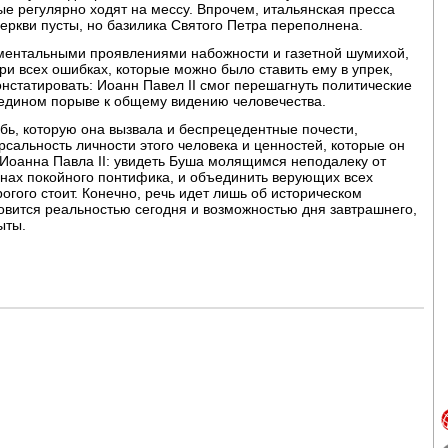
ые регулярно ходят на мессу. Впрочем, итальянская пресса
церкви пусты, но базилика Святого Петра переполнена.
ментальными проявлениями набожности и газетной шумихой,
ри всех ошибках, которые можно было ставить ему в упрек,
констатировать: Иоанн Павел II смог перешагнуть политические
 едином порыве к общему видению человечества.
бь, которую она вызвала и беспрецедентные почести,
рсальность личности этого человека и ценностей, которые он
 Иоанна Павла II: увидеть Буша молящимся неподалеку от
ронах покойного понтифика, и объединить верующих всех
огого стоит. Конечно, речь идет лишь об историческом
овится реальностью сегодня и возможностью дня завтрашнего,
ыты.