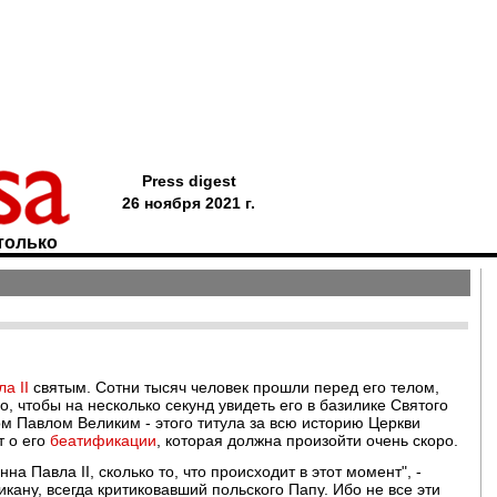
Press digest
26 ноября 2021 г.
только
а II
святым. Сотни тысяч человек прошли перед его телом,
о, чтобы на несколько секунд увидеть его в базилике Святого
м Павлом Великим - этого титула за всю историю Церкви
т о его
беатификации
, которая должна произойти очень скоро.
а Павла II, сколько то, что происходит в этот момент", -
икану, всегда критиковавший польского Папу. Ибо не все эти