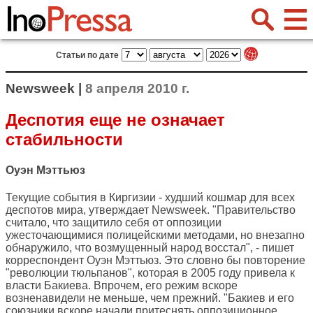
Статьи по дате
Newsweek |
8 апреля 2010 г.
Деспотия еще не означает
стабильности
Оуэн Мэттьюз
Текущие события в Киргизии - худший кошмар для всех
деспотов мира, утверждает
Newsweek
. "Правительство
считало, что защитило себя от оппозиции
ужесточающимися полицейскими методами, но внезапно
обнаружило, что возмущенный народ восстал", - пишет
корреспондент Оуэн Мэттьюз. Это словно бы повторение
"революции тюльпанов", которая в 2005 году привела к
власти Бакиева. Впрочем, его режим вскоре
возненавидели не меньше, чем прежний. "Бакиев и его
союзники вскоре начали притеснять оппозиционное