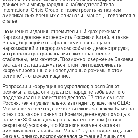
движение и международных наблюдателей типа
International Crisis Group, а также грозить изгнанием
американских военных с авиабазы "Манас", - говорится в
статье.
По мнению издания, стремительный крах режима в
Киргизии должен встревожить Россию и Китай, а также
Запад, борющийся с афганскими повстанцами,
наркомафией и терроризмом: события демонстрируют,
что режимы центральноазиатских стран менее
стабильны, чем кажется. "Возможно, свержение Бакиева
заставит Запад задуматься, стоит ли поддерживать
коррумпированные и непопулярные режимы в этом
регионе", - отмечает издание.
Репрессии и коррупция не укрепляют, а ослабляют
режимы, а когда они рушатся, народ не забывает, кто
поддерживал ненавистного деспота. "В этом смысле
Россия, как ни удивительно, выглядит лучше, чем США:
Москва не менее года резко критиковала режим Бакиева
с тех пор, как он принял от Кремля денежную помощь в
размере 300 млн долларов на категоричном (хотя и
секретном) условии, что Киргизия взамен выставит
американцев с авиабазы "Манас", - утверждает издание.
Бакиев, однако, воспользовался ситуацией лишь для