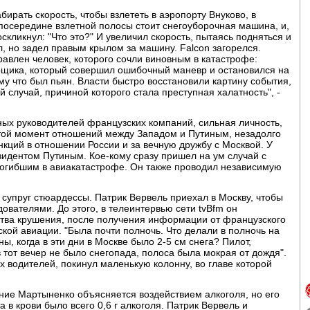
бирать скорость, чтобы взлететь в аэропорту Внуково, в
 посередине взлетной полосы стоит снегоуборочная машина, и,
скликнул: "Что это?" И увеличил скорость, пытаясь подняться и
л, но задел правым крылом за машину. Falcon загорелся.
равлен человек, которого сочли виновным в катастрофе:
рщика, который совершил ошибочный маневр и остановился на
му что был пьян. Власти быстро восстановили картину события,
 случай, причиной которого стала преступная халатность", -
ых руководителей французских компаний, сильная личность,
той момент отношений между Западом и Путиным, незадолго
нкций в отношении России и за вечную дружбу с Москвой. У
идентом Путиным. Кое-кому сразу пришел на ум случай с
огибшим в авиакатастрофе. Он также проводил независимую
супруг стюардессы. Патрик Вервель приехал в Москву, чтобы
ователями. До этого, в телеинтервью сети tvBfm он
тва крушения, после получения информации от французского
кой авиации. "Была почти полночь. Что делали в полночь на
, когда в эти дни в Москве было 2-5 см снега? Пилот,
в тот вечер не было снегопада, полоса была мокрая от дождя".
 водителей, покинул маленькую колонну, во главе которой
ние Мартыненко объясняется воздействием алкоголя, но его
а в крови было всего 0,6 г алкоголя. Патрик Вервель и