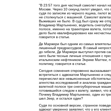
"В 23:57 того дня частный самолет начал на
Москве. Через 10 секунд пилот увидел, что
судя по записям из черного ящика, пилот во
не столкнуться с машиной. Самолет взлета
Выживших не было. В суд был сразу же отп
Владимир Мартыненко, водитель снегоубо
полосе, именно на траектории взлета, пото
дело было квалифицировано как несчастный
говорится в статье.
Де Маржери был одним из самых влиятельн
лишенный предрассудков. В самый непрос
до гибели, Де Маржери выступил против са
него были тесные личные отношения с през
итальянским нефтяником Энрике Маттеи, п
политику, говорится в статье.
Сегодня сомнения откровенно высказывает 
встретиться с адвокатом Мартыненко и след
перечислил все невыясненные обстоятельс
агентства исследований и анализа гражданс
взлетной полосе три снегоуборочные машины
готовившийся следом к взлету, заявил, что 
Почему Владимир Мартыненко, один из трех
шел Jeep, и остался один?
Судя по основной версии, странное поведе
адвокат уверенно заявляет, что у его клиент